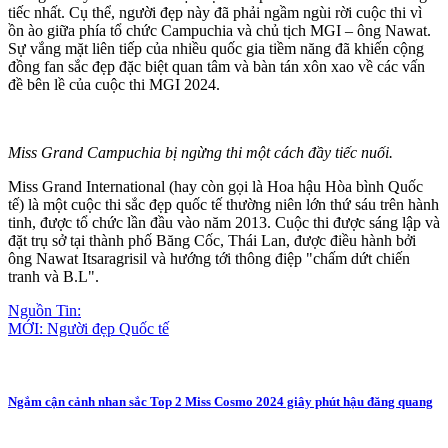
tiếc nhất. Cụ thể, người đẹp này đã phải ngầm ngùi rời cuộc thi vì
ồn ào giữa phía tổ chức Campuchia và chủ tịch MGI – ông Nawat.
Sự vắng mặt liên tiếp của nhiều quốc gia tiềm năng đã khiến cộng
đồng fan sắc đẹp đặc biệt quan tâm và bàn tán xôn xao về các vấn
đề bên lề của cuộc thi MGI 2024.
Miss Grand Campuchia bị ngừng thi một cách đầy tiếc nuối.
Miss Grand International (hay còn gọi là Hoa hậu Hòa bình Quốc
tế) là một cuộc thi sắc đẹp quốc tế thường niên lớn thứ sáu trên hành
tinh, được tổ chức lần đầu vào năm 2013. Cuộc thi được sáng lập và
đặt trụ sở tại thành phố Băng Cốc, Thái Lan, được điều hành bởi
ông Nawat Itsaragrisil và hướng tới thông điệp "chấm dứt chiến
tranh và B.L".
Nguồn Tin:
MỚI: Người đẹp Quốc tế
Ngắm cận cảnh nhan sắc Top 2 Miss Cosmo 2024 giây phút hậu đăng quang