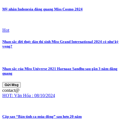
Mỹ nhân Indonesia đăng quang Miss Cosmo 2024
Hot
Nhan sắc đời thực dàn thí sinh Miss Grand International 2024 có như kỳ
vọng?
Nhan sắc của Miss Universe 2021 Harnaaz Sandhu sau gần 3 năm đăng
quang
Gửi Msg
contact@
HOT: Văn Hóa : 08/10/2024
Cặp sao “Bản tình ca mùa đông” sau hơn 20 năm