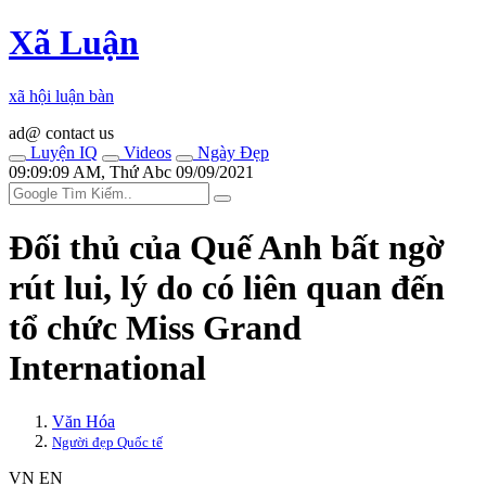
Xã Luận
xã hội luận bàn
ad@ contact us
Luyện IQ
Videos
Ngày Đẹp
09:09:09 AM, Thứ Abc 09/09/2021
Đối thủ của Quế Anh bất ngờ
rút lui, lý do có liên quan đến
tổ chức Miss Grand
International
Văn Hóa
Người đẹp Quốc tế
VN
EN