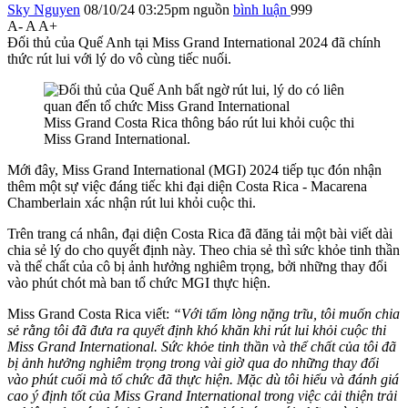
Sky Nguyen
08/10/24 03:25pm
nguồn
bình luận
999
A-
A
A+
Đối thủ của Quế Anh tại Miss Grand International 2024 đã chính
thức rút lui với lý do vô cùng tiếc nuối.
Miss Grand Costa Rica thông báo rút lui khỏi cuộc thi
Miss Grand International.
Mới đây, Miss Grand International (MGI) 2024 tiếp tục đón nhận
thêm một sự việc đáng tiếc khi đại diện Costa Rica - Macarena
Chamberlain xác nhận rút lui khỏi cuộc thi.
Trên trang cá nhân, đại diện Costa Rica đã đăng tải một bài viết dài
chia sẻ lý do cho quyết định này. Theo chia sẻ thì sức khỏe tinh thần
và thể chất của cô bị ảnh hưởng nghiêm trọng, bởi những thay đổi
vào phút chót mà ban tổ chức MGI thực hiện.
Miss Grand Costa Rica viết:
“Với tấm lòng nặng trĩu, tôi muốn chia
sẻ rằng tôi đã đưa ra quyết định khó khăn khi rút lui khỏi cuộc thi
Miss Grand International. Sức khỏe tinh thần và thể chất của tôi đã
bị ảnh hưởng nghiêm trọng trong vài giờ qua do những thay đổi
vào phút cuối mà tổ chức đã thực hiện. Mặc dù tôi hiểu và đánh giá
cao ý định tốt của Miss Grand International trong việc cải thiện trải