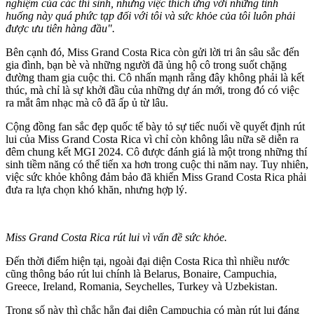
nghiệm của các thí sinh, nhưng việc thích ứng với những tình
huống này quá phức tạp đối với tôi và sức khỏe của tôi luôn phải
được ưu tiên hàng đầu".
Bên cạnh đó, Miss Grand Costa Rica còn gửi lời tri ân sâu sắc đến
gia đình, bạn bè và những người đã ủng hộ cô trong suốt chặng
đường tham gia cuộc thi. Cô nhấn mạnh rằng đây không phải là kết
thúc, mà chỉ là sự khởi đầu của những dự án mới, trong đó có việc
ra mắt âm nhạc mà cô đã ấp ủ từ lâu.
Cộng đồng fan sắc đẹp quốc tế bày tỏ sự tiếc nuối về quyết định rút
lui của Miss Grand Costa Rica vì chỉ còn không lâu nữa sẽ diễn ra
đêm chung kết MGI 2024. Cô được đánh giá là một trong những thí
sinh tiềm năng có thể tiến xa hơn trong cuộc thi năm nay. Tuy nhiên,
việc sức khỏe không đảm bảo đã khiến Miss Grand Costa Rica phải
đưa ra lựa chọn khó khăn, nhưng hợp lý.
Miss Grand Costa Rica rút lui vì vấn đề sức khỏe.
Đến thời điểm hiện tại, ngoài đại diện Costa Rica thì nhiều nước
cũng thông báo rút lui chính là Belarus, Bonaire, Campuchia,
Greece, Ireland, Romania, Seychelles, Turkey và Uzbekistan.
Trong số này thì chắc hẳn đại diện Campuchia có màn rút lui đáng