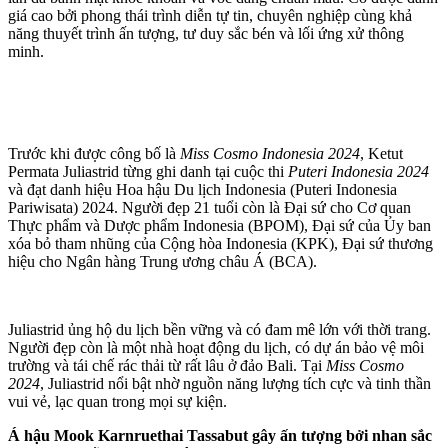
giá cao bởi phong thái trình diễn tự tin, chuyên nghiệp cùng khả
năng thuyết trình ấn tượng, tư duy sắc bén và lối ứng xử thông
minh.
Trước khi được công bố là
Miss Cosmo Indonesia 2024
, Ketut
Permata Juliastrid từng ghi danh tại cuộc thi
Puteri Indonesia 2024
và đạt danh hiệu Hoa hậu Du lịch Indonesia (Puteri Indonesia
Pariwisata) 2024. Người đẹp 21 tuổi còn là Đại sứ cho Cơ quan
Thực phẩm và Dược phẩm Indonesia (BPOM), Đại sứ của Ủy ban
xóa bỏ tham nhũng của Cộng hòa Indonesia (KPK), Đại sứ thương
hiệu cho Ngân hàng Trung ương châu Á (BCA).
Juliastrid ủng hộ du lịch bền vững và có đam mê lớn với thời trang.
Người đẹp còn là một nhà hoạt động du lịch, có dự án bảo vệ môi
trường và tái chế rác thải từ rất lâu ở đảo Bali. Tại
Miss Cosmo
2024
, Juliastrid nổi bật nhờ nguồn năng lượng tích cực và tinh thần
vui vẻ, lạc quan trong mọi sự kiện.
Á hậu Mook Karnruethai Tassabut gây ấn tượng bởi nhan sắc