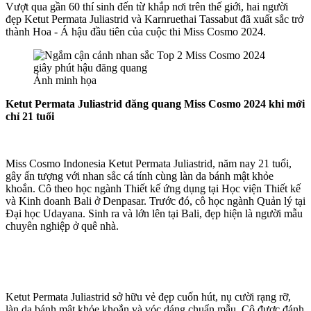
Vượt qua gần 60 thí sinh đến từ khắp nơi trên thế giới, hai người
đẹp Ketut Permata Juliastrid và Karnruethai Tassabut đã xuất sắc trở
thành Hoa - Á hậu đầu tiên của cuộc thi Miss Cosmo 2024.
Ảnh minh họa
Ketut Permata Juliastrid đăng quang Miss Cosmo 2024 khi mới
chỉ 21 tuổi
Miss Cosmo Indonesia Ketut Permata Juliastrid, năm nay 21 tuổi,
gây ấn tượng với nhan sắc cá tính cùng làn da bánh mật khỏe
khoắn. Cô theo học ngành Thiết kế ứng dụng tại Học viện Thiết kế
và Kinh doanh Bali ở Denpasar. Trước đó, cô học ngành Quản lý tại
Đại học Udayana. Sinh ra và lớn lên tại Bali, đẹp hiện là người mẫu
chuyên nghiệp ở quê nhà.
Ketut Permata Juliastrid sở hữu vẻ đẹp cuốn hút, nụ cười rạng rỡ,
làn da bánh mật khỏe khoắn và vóc dáng chuẩn mẫu. Cô được đánh