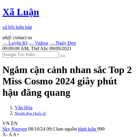
Xã Luận
xã hội luận bàn
ad@ contact us
Luyện IQ
Videos
Ngày Đẹp
09:09:09 AM, Thứ Abc 09/09/2021
Ngắm cận cảnh nhan sắc Top 2
Miss Cosmo 2024 giây phút
hậu đăng quang
Văn Hóa
Người đẹp Quốc tế
VN
EN
Sky Nguyen
08/10/24 09:13am
nguồn
bình luận
999
A-
A
A+