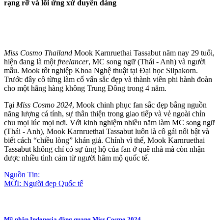
rạng rỡ và lối ứng xử duyên dáng
Miss Cosmo Thailand
Mook Karnruethai Tassabut năm nay 29 tuổi,
hiện đang là một
freelancer
, MC song ngữ (Thái - Anh) và người
mẫu. Mook tốt nghiệp Khoa Nghệ thuật tại Đại học Silpakorn.
Trước đây cô từng làm cố vấn sắc đẹp và thành viên phi hành đoàn
cho một hãng hàng không Trung Đông trong 4 năm.
Tại
Miss Cosmo 2024
, Mook chinh phục fan sắc đẹp bằng nguồn
năng lượng cá tính, sự thân thiện trong giao tiếp và vẻ ngoài chỉn
chu mọi lúc mọi nơi. Với kinh nghiệm nhiều năm làm MC song ngữ
(Thái - Anh), Mook Karnruethai Tassabut luôn là cô gái nổi bật và
biết cách “chiều lòng” khán giả. Chính vì thế, Mook Karnruethai
Tassabut không chỉ có sự ủng hộ của fan ở quê nhà mà còn nhận
được nhiều tình cảm từ người hâm mộ quốc tế.
Nguồn Tin:
MỚI: Người đẹp Quốc tế
Mỹ nhân Indonesia đăng quang Miss Cosmo 2024