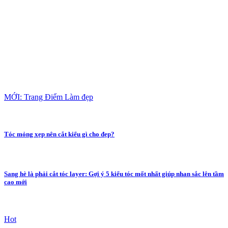
MỚI: Trang Điểm Làm đẹp
Tóc mỏng xẹp nên cắt kiểu gì cho đẹp?
Sang hè là phải cắt tóc layer: Gợi ý 5 kiểu tóc mốt nhất giúp nhan sắc lên tầm
cao mới
Hot