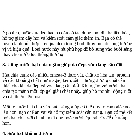
Ngoài ra, nước dưa leo bạc hà còn có tác dụng làm dịu hệ tiêu hóa,
hỗ trợ giảm đầy hơi và kiểm soát cảm giác thèm ăn. Bạn có thể
ngâm lạnh hỗn hợp này qua đêm trong bình thủy tinh để tăng hương
vị và hiệu quả. Loại nước này rất phù hợp để bổ sung vào buổi sáng
thay cho nước lọc thông thường.
3. Uống nước hạt chia ngâm giúp da đẹp, vóc dáng cân đối
Hạt chia cung cấp nhiều omega-3 thực vật, chất xơ hòa tan, protein
và các khoáng chất như magie, kẽm, sắt - những dưỡng chất cần
thiết cho làn da đẹp và vóc dáng cân đối. Khi ngâm với nước, hạt
chia tạo thành một lớp gel giàu chất nhầy, giúp hỗ trợ nhu động ruột
và cải thiện tiêu hóa.
Một ly nước hạt chia vào buổi sáng giúp c‌ơ th‌ể duy trì cảm giác no
lâu hơn, hạn chế ăn vặt và hỗ trợ kiểm soát cân nặng. Bạn có thể kết
hợp hạt chia với chanh, mật ong hoặc nước ép trái cây để dễ uống
hơn.
4. Sữa hạt không đường