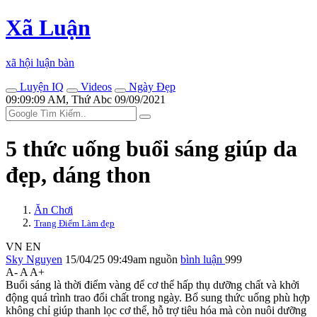
Xã Luận
xã hội luận bàn
Luyện IQ
Videos
Ngày Đẹp
09:09:09 AM, Thứ Abc 09/09/2021
5 thức uống buổi sáng giúp da
đẹp, dáng thon
Ăn Chơi
Trang Điểm Làm đẹp
VN
EN
Sky Nguyen
15/04/25 09:49am
nguồn
bình luận
999
A-
A
A+
Buổi sáng là thời điểm vàng để c‌ơ th‌ể hấp thụ dưỡng chất và khởi
động quá trình trao đổi chất trong ngày. Bổ sung thức uống phù hợp
không chỉ giúp thanh lọc c‌ơ th‌ể, hỗ trợ tiêu hóa mà còn nuôi dưỡng