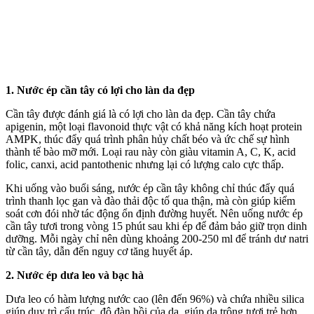
1. Nước ép cần tây có lợi cho làn da đẹp
Cần tây được đánh giá là có lợi cho làn da đẹp. Cần tây chứa
apigenin, một loại flavonoid thực vật có khả năng kích hoạt protein
AMPK, thúc đẩy quá trình phân hủy chất béo và ức chế sự hình
thành tế bào mỡ mới. Loại rau này còn giàu vitamin A, C, K, acid
folic, canxi, acid pantothenic nhưng lại có lượng calo cực thấp.
Khi uống vào buổi sáng, nước ép cần tây không chỉ thúc đẩy quá
trình thanh lọc gan và đào thải độc tố qua thận, mà còn giúp kiểm
soát cơn đói nhờ tác động ổn định đường huyết. Nên uống nước ép
cần tây tươi trong vòng 15 phút sau khi ép để đảm bảo giữ trọn dinh
dưỡng. Mỗi ngày chỉ nên dùng khoảng 200-250 ml để tránh dư natri
từ cần tây, dẫn đến nguy cơ tăng huyết áp.
2. Nước ép dưa leo và bạc hà
Dưa leo có hàm lượng nước cao (lên đến 96%) và chứa nhiều silica
giúp duy trì cấu trúc, độ đàn hồi của da, giúp da trông tươi trẻ hơn.