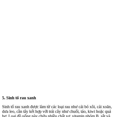
5. Sinh tố rau xanh
Sinh tố rau xanh được làm từ các loại rau như cải bó xôi, cải xoăn,
dưa leo, cần tây kết hợp với trái cây như chuối, táo, kiwi hoặc quả
bơ. Loại đồ uống này chứa nhiều chất xơ, vitamin nhóm B, sắt và