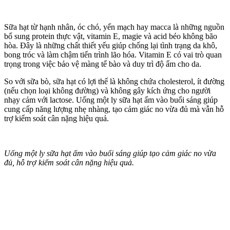
Sữa hạt từ hạnh nhân, óc chó, yến mạch hay macca là những nguồn
bổ sung protein thực vật, vitamin E, magie và acid béo không bão
hòa. Đây là những chất thiết yếu giúp chống lại tình trạng da khô,
bong tróc và làm chậm tiến trình lão hóa. Vitamin E có vai trò quan
trọng trong việc bảo vệ màng tế bào và duy trì độ ẩm cho da.
So với sữa bò, sữa hạt có lợi thế là không chứa cholesterol, ít đường
(nếu chọn loại không đường) và không gây kích ứng cho người
nhạ‌y cả‌m với lactose. Uống một ly sữa hạt ấm vào buổi sáng giúp
cung cấp năng lượng nhẹ nhàng, tạo cảm giác no vừa đủ mà vẫn hỗ
trợ kiểm soát cân nặng hiệu quả.
Uống một ly sữa hạt ấm vào buổi sáng giúp tạo cảm giác no vừa
đủ, hỗ trợ kiểm soát cân nặng hiệu quả.