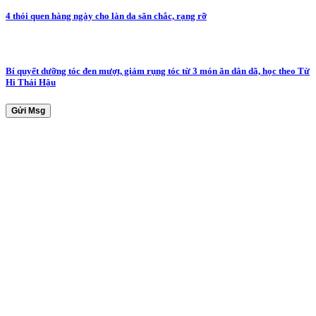
4 thói quen hàng ngày cho làn da săn chắc, rạng rỡ
Bí quyết dưỡng tóc đen mượt, giảm rụng tóc từ 3 món ăn dân dã, học theo Từ
Hi Thái Hậu
Gửi Msg