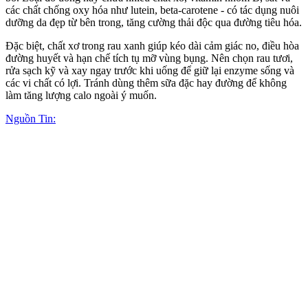
các chất chống oxy hóa như lutein, beta-carotene - có tác dụng nuôi
dưỡng da đẹp từ bên trong, tăng cường thải độc qua đường tiêu hóa.
Đặc biệt, chất xơ trong rau xanh giúp kéo dài cảm giác no, điều hòa
đường huyết và hạn chế tích tụ mỡ vùng bụng. Nên chọn rau tươi,
rửa sạch kỹ và xay ngay trước khi uống để giữ lại enzyme sống và
các vi chất có lợi. Tránh dùng thêm sữa đặc hay đường để không
làm tăng lượng calo ngoài ý muốn.
Nguồn Tin: