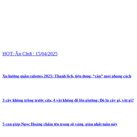
HOT: Ăn Chơi : 15/04/2025
Xu hướng quần culottes 2025: Thanh lịch, tiện dụng, “cân” mọi phong cách
3 cây không trồng trước cửa, 4 vật không để lên giường: Đó là cây gì, vật gì?
5 con giáp Ngọc Hoàng chấm tên trong sổ vàng, giàu nhất tuần này