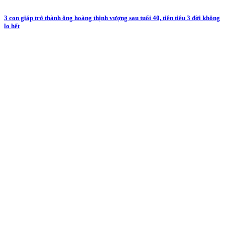
3 con giáp trở thành ông hoàng thịnh vượng sau tuổi 40, tiền tiêu 3 đời không
lo hết