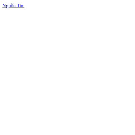
Nguồn Tin: