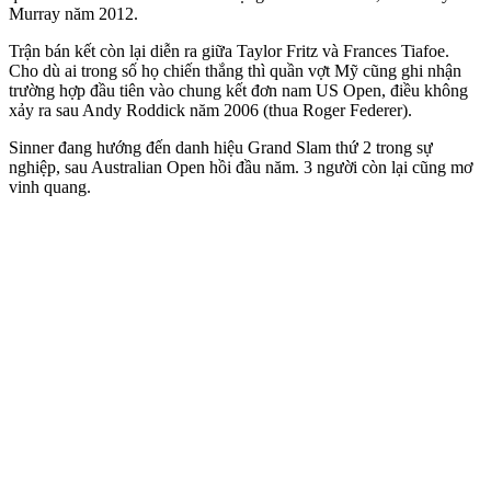
Murray năm 2012.
Trận bán kết còn lại diễn ra giữa Taylor Fritz và Frances Tiafoe.
Cho dù ai trong số họ chiến thắng thì quần vợt Mỹ cũng ghi nhận
trường hợp đầu tiên vào chung kết đơn nam US Open, điều không
xảy ra sau Andy Roddick năm 2006 (thua Roger Federer).
Sinner đang hướng đến danh hiệu Grand Slam thứ 2 trong sự
nghiệp, sau Australian Open hồi đầu năm. 3 người còn lại cũng mơ
vinh quang.