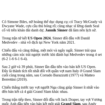
Có Simone Biles, nữ hoàng thể dục dụng cụ; có Tracy McGrady và
Dwyane Wade, cựu cầu thủ bóng rổ; cùng nhạc sĩ lừng danh Seal
cổ vũ trên khán đài danh dự,
Jannik Sinner
đã làm nên lịch sử.
Trong trận tứ kết
US Open 2024
, Sinner đối đầu với Daniil
Medvedev - nhà vô địch tại New York năm 2021.
Chiến đấu và căng thẳng, mệt mỏi và ngây ngất. Sinner trải qua
những cảm xúc trái ngược trước khi đánh bại Medvedev trong 4 set
(6-2 1-6 6-1 6-4).
Sau 2 giờ và 39 phút, Sinner lần đầu tiên vào bán kết US Open.
Đây là thành tích tốt nhất đối với quần vợt nam Italy ở Grand Slam
cuối cùng trong năm, sau Corrado Barazzutti (1977) và Matteo
Berrettini (2019).
Chiến thắng trước tay vợt người Nga cũng giúp Sinner ít nhất vào
đến bán kết cả 4 giải Grand Slam khác nhau.
Trong trận tiếp theo, Sinner đối đầu với Jack Draper, tay vợt Vương
quốc Anh đầu tiên vào bán kết một giải
Grand Slam
, sau Andy