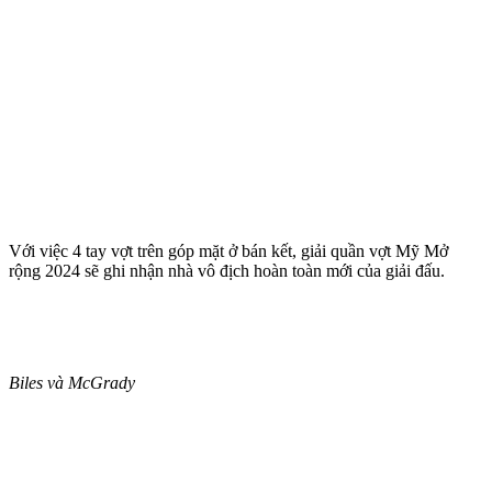
Với việc 4 tay vợt trên góp mặt ở bán kết, giải quần vợt Mỹ Mở
rộng 2024 sẽ ghi nhận nhà vô địch hoàn toàn mới của giải đấu.
Biles và McGrady