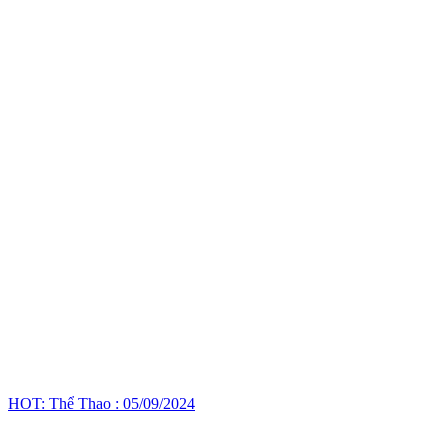
HOT: Thể Thao : 05/09/2024