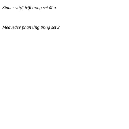
Sinner vượt trội trong set đầu
Medvedev phản ứng trong set 2