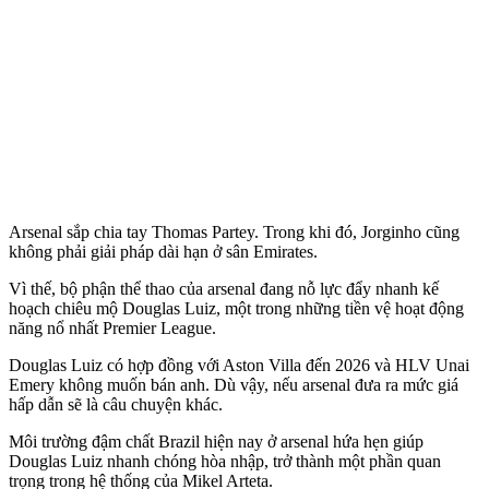
Arsenal sắp chia tay Thomas Partey. Trong khi đó, Jorginho cũng
không phải giải pháp dài hạn ở sân Emirates.
Vì thế, bộ phận thể thao của ars‌enal đang nỗ lực đẩy nhanh kế
hoạch chiêu mộ Douglas Luiz, một trong những tiền vệ hoạt động
năng nổ nhất Premier League.
Douglas Luiz có hợp đồng với Aston Villa đến 2026 và HLV Unai
Emery không muốn bán anh. Dù vậy, nếu ars‌enal đưa ra mức giá
hấp dẫn sẽ là câu chuyện khác.
Môi trường đậm chất Brazil hiện nay ở ars‌enal hứa hẹn giúp
Douglas Luiz nhanh chóng hòa nhập, trở thành một phần quan
trọng trong hệ thống của Mikel Arteta.