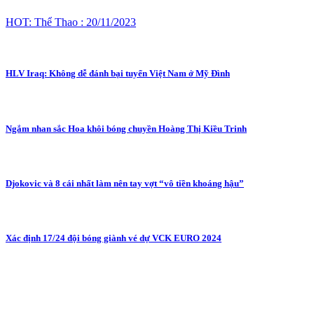
HOT: Thể Thao : 20/11/2023
HLV Iraq: Không dễ đánh bại tuyển Việt Nam ở Mỹ Đình
Ngắm nhan sắc Hoa khôi bóng chuyền Hoàng Thị Kiều Trinh
Djokovic và 8 cái nhất làm nên tay vợt “vô tiền khoáng hậu”
Xác định 17/24 đội bóng giành vé dự VCK EURO 2024