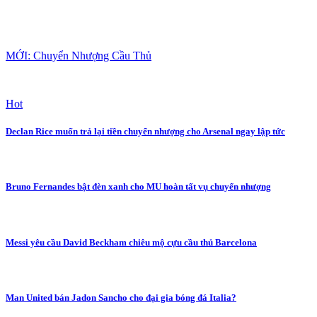
MỚI: Chuyển Nhượng Cầu Thủ
Hot
Declan Rice muốn trả lại tiền chuyển nhượng cho Arsenal ngay lập tức
Bruno Fernandes bật đèn xanh cho MU hoàn tất vụ chuyển nhượng
Messi yêu cầu David Beckham chiêu mộ cựu cầu thủ Barcelona
Man United bán Jadon Sancho cho đại gia bóng đá Italia?