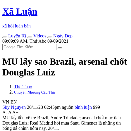
Xã Luận
xã hội luận bàn
Luyện IQ
Videos
Ngày Đẹp
09:09:09 AM, Thứ Abc 09/09/2021
MU lấy sao Brazil, ars‌enal chốt
Douglas Luiz
Thể Thao
Chuyển Nhượng Cầu Thủ
VN
EN
Sky Nguyen
20/11/23 02:45pm
nguồn
bình luận
999
A-
A
A+
MU lấy tiền vệ trẻ Brazil, Andre Trindade; ars‌enal chốt mục tiêu
Douglas Luiz; Real Madrid hỏi mua Santi Gimenez là những tin
bóng đá chính hôm nay, 20/11.