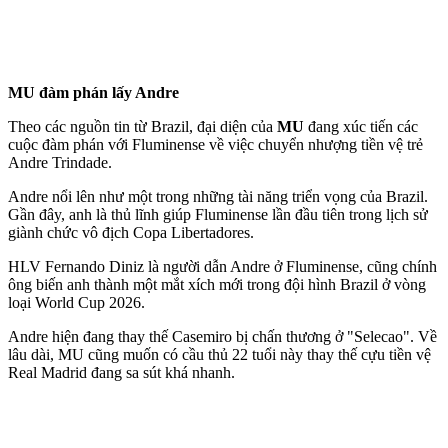
MU đàm phán lấy Andre
Theo các nguồn tin từ Brazil, đại diện của
MU
đang xúc tiến các
cuộc đàm phán với Fluminense về việc chuyển nhượng tiền vệ trẻ
Andre Trindade.
Andre nổi lên như một trong những tài năng triển vọng của Brazil.
Gần đây, anh là thủ lĩnh giúp Fluminense lần đầu tiên trong lịch sử
giành chức vô địch Copa Libertadores.
HLV Fernando Diniz là người dẫn Andre ở Fluminense, cũng chính
ông biến anh thành một mắt xích mới trong đội hình Brazil ở vòng
loại World Cup 2026.
Andre hiện đang thay thế Casemiro bị chấn thương ở "Selecao". Về
lâu dài, MU cũng muốn có cầu thủ 22 tuổi này thay thế cựu tiền vệ
Real Madrid đang sa sút khá nhanh.