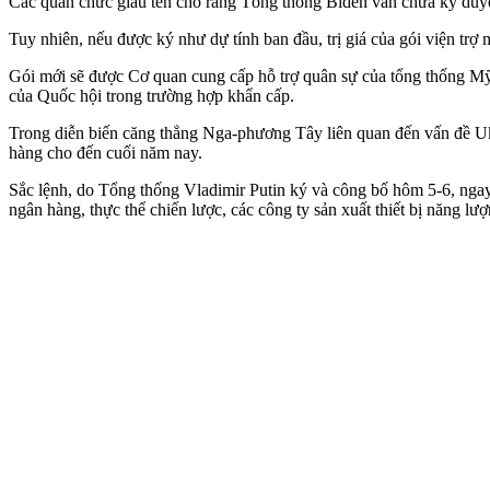
Các quan chức giấu tên cho rằng Tổng thống Biden vẫn chưa ký duyệt g
Tuy nhiên, nếu được ký như dự tính ban đầu, trị giá của gói viện tr
Gói mới sẽ được Cơ quan cung cấp hỗ trợ quân sự của tổng thống Mỹ
của Quốc hội trong trường hợp khẩn cấp.
Trong diễn biến căng thẳng Nga-phương Tây liên quan đến vấn đề Uk
hàng cho đến cuối năm nay.
Sắc lệnh, do Tổng thống Vladimir Putin ký và công bố hôm 5-6, ngay l
ngân hàng, thực thể chiến lược, các công ty sản xuất thiết bị năng lư