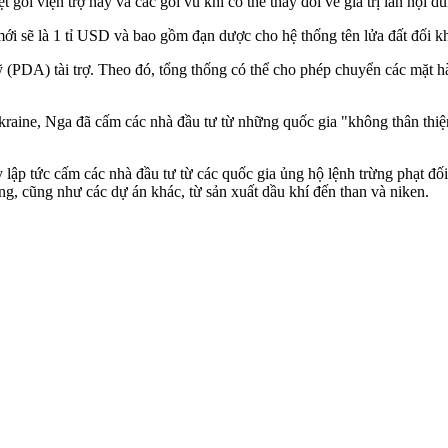
ói viện trợ này và các gói vũ khí có thể thay đổi về giá trị lẫn nội 
ợ mới sẽ là 1 tỉ USD và bao gồm đạn dược cho hệ thống tên lửa đất đố
 (PDA) tài trợ. Theo đó, tổng thống có thể cho phép chuyển các mặt 
raine, Nga đã cấm các nhà đầu tư từ những quốc gia "không thân thiệ
ập tức cấm các nhà đầu tư từ các quốc gia ủng hộ lệnh trừng phạt đối 
ợng, cũng như các dự án khác, từ sản xuất dầu khí đến than và niken.