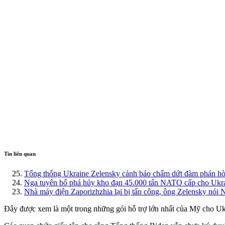
Tin liên quan
Tổng thống Ukraine Zelensky cảnh báo chấm dứt đàm phán hò
Nga tuyên bố phá hủy kho đạn 45.000 tấn NATO cấp cho Ukr
Nhà máy điện Zaporizhzhia lại bị tấn công, ông Zelensky nói
Đây được xem là một trong những gói hỗ trợ lớn nhất của Mỹ cho Ukra