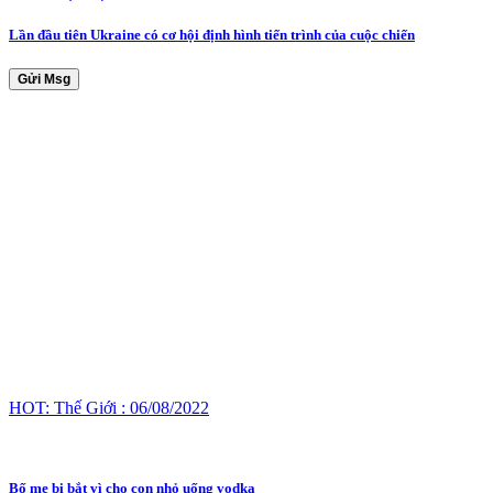
Lần đầu tiên Ukraine có cơ hội định hình tiến trình của cuộc chiến
Gửi Msg
HOT: Thế Giới : 06/08/2022
Bố mẹ bị bắt vì cho con nhỏ uống vodka