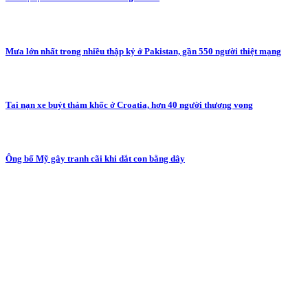
Mưa lớn nhất trong nhiều thập kỷ ở Pakistan, gần 550 người thiệt mạng
Tai nạn xe buýt thảm khốc ở Croatia, hơn 40 người thương vong
Ông bố Mỹ gây tranh cãi khi dắt con bằng dây