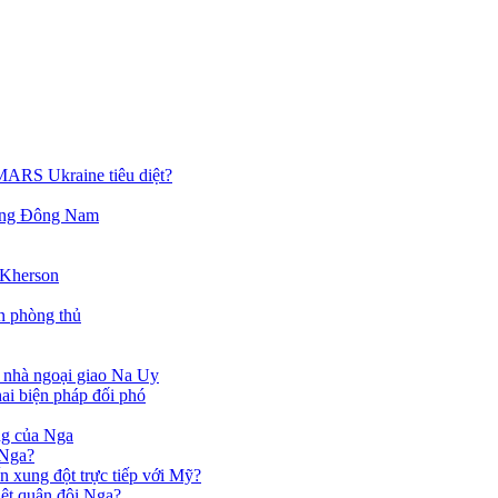
MARS Ukraine tiêu diệt?
 vùng Đông Nam
 Kherson
n phòng thủ
t nhà ngoại giao Na Uy
i biện pháp đối phó
ng của Nga
 Nga?
n xung đột trực tiếp với Mỹ?
iệt quân đội Nga?