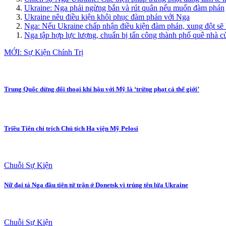
Ukraine: Nga phải ngừng bắn và rút quân nếu muốn đàm phán
Ukraine nêu điều kiện khôi phục đàm phán với Nga
Nga: Nếu Ukraine chấp nhận điều kiện đàm phán, xung đột sẽ 
Nga tập hợp lực lượng, chuẩn bị tấn công thành phố quê nhà c
MỚI: Sự Kiện Chính Trị
Trung Quốc dừng đối thoại khí hậu với Mỹ là ‘trừng phạt cả thế giới’
Triều Tiên chỉ trích Chủ tịch Hạ viện Mỹ Pelosi
Chuỗi Sự Kiện
Nữ đại tá Nga đầu tiên tử trận ở Donetsk vì trúng tên lửa Ukraine
Chuỗi Sự Kiện