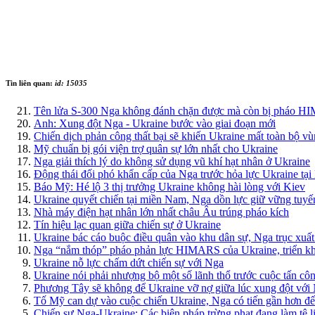
Tin liên quan:
id: 15035
Tên lửa S-300 Nga không đánh chặn được mà còn bị pháo HI
Anh: Xung đột Nga - Ukraine bước vào giai đoạn mới
Chiến dịch phản công thất bại sẽ khiến Ukraine mất toàn bộ
Mỹ chuẩn bị gói viện trợ quân sự lớn nhất cho Ukraine
Nga giải thích lý do không sử dụng vũ khí hạt nhân ở Ukraine
Động thái đối phó khẩn cấp của Nga trước hỏa lực Ukraine tại
Báo Mỹ: Hé lộ 3 thị trưởng Ukraine không hài lòng với Kiev
Ukraine quyết chiến tại miền Nam, Nga dồn lực giữ vững tuyế
Nhà máy điện hạt nhân lớn nhất châu Âu trúng pháo kích
Tín hiệu lạc quan giữa chiến sự ở Ukraine
Ukraine bác cáo buộc điều quân vào khu dân sự, Nga trục xuấ
Nga “nắm thóp” pháo phản lực HIMARS của Ukraine, triển kha
Ukraine nỗ lực chấm dứt chiến sự với Nga
Ukraine nói phải nhượng bộ một số lãnh thổ trước cuộc tấn cô
Phương Tây sẽ không để Ukraine vỡ nợ giữa lúc xung đột với
Tố Mỹ can dự vào cuộc chiến Ukraine, Nga có tiến gần hơn đế
Chiến sự Nga-Ukraine: Các biện pháp trừng phạt đang làm tê l