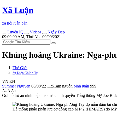
Xã Luận
xã hội luận bàn
Luyện IQ
Videos
Ngày Đẹp
09:09:09 AM, Thứ Abc 09/09/2021
Khủng hoảng Ukraine: Nga-phư
Thế Giới
Sự Kiện Chính Trị
VN
EN
Summer Nguyen
06/08/22 11:51am
nguồn
bình luận
999
A-
A
A+
Gói hỗ trợ an ninh tiếp theo mà chính quyền Tổng thống Mỹ Joe Biden
Hệ thống pháo phản lực cơ động cao M142 (HIMARS) do Mỹ cun