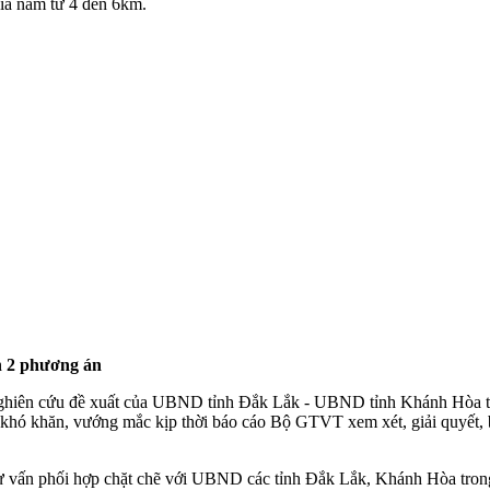
ía nam từ 4 đến 6km.
n 2 phương án
iên cứu đề xuất của UBND tỉnh Đắk Lắk - UBND tỉnh Khánh Hòa tại
 khó khăn, vướng mắc kịp thời báo cáo Bộ GTVT xem xét, giải quyết,
 vấn phối hợp chặt chẽ với UBND các tỉnh Đắk Lắk, Khánh Hòa trong