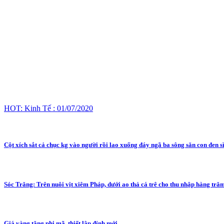
HOT: Kinh Tế : 01/07/2020
Cột xích sắt cả chục kg vào người rồi lao xuống đáy ngã ba sông săn con đen sì
Sóc Trăng: Trên nuôi vịt xiêm Pháp, dưới ao thả cá trê cho thu nhập hàng tră
Giá vàng tăng phi mã, thiết lập đỉnh mới