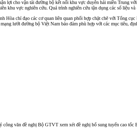
uận lợi cho vận tải đường bộ kết nối khu vực duyên hải miền Trung với
hiên khu vực nghiên cứu. Quá trình nghiên cứu tận dụng các số liệu và 
a chỉ đạo các cơ quan liên quan phối hợp chặt chẽ với Tổng cục Đư
ng lưới đường bộ Việt Nam bảo đảm phù hợp với các mục tiêu, định hư
 công văn đề nghị Bộ GTVT xem xét đề nghị bổ sung tuyến cao tốc 