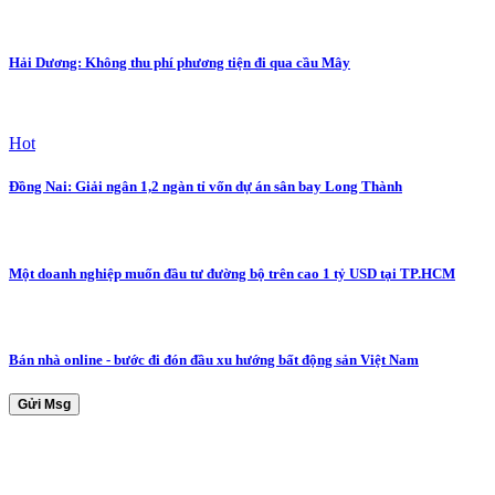
Hải Dương: Không thu phí phương tiện đi qua cầu Mây
Hot
Đồng Nai: Giải ngân 1,2 ngàn tỉ vốn dự án sân bay Long Thành
Một doanh nghiệp muốn đầu tư đường bộ trên cao 1 tỷ USD tại TP.HCM
Bán nhà online - bước đi đón đầu xu hướng bất động sản Việt Nam
Gửi Msg