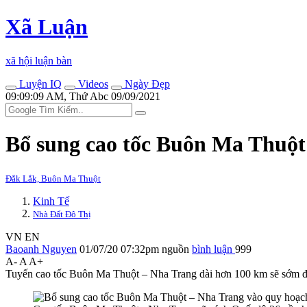
Xã Luận
xã hội luận bàn
Luyện IQ
Videos
Ngày Đẹp
09:09:09 AM, Thứ Abc 09/09/2021
Bổ sung cao tốc Buôn Ma Thuột
Đắk Lắk, Buôn Ma Thuột
Kinh Tế
Nhà Đất Đô Thị
VN
EN
Baoanh Nguyen
01/07/20 07:32pm
nguồn
bình luận
999
A-
A
A+
Tuyến cao tốc Buôn Ma Thuột – Nha Trang dài hơn 100 km sẽ sớm đ