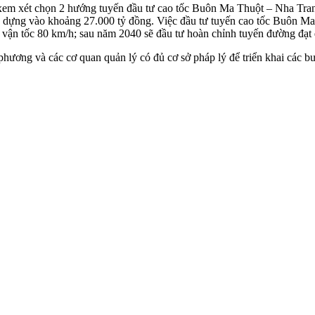
xem xét chọn 2 hướng tuyến đầu tư cao tốc Buôn Ma Thuột – Nha Tran
ây dựng vào khoảng 27.000 tỷ đồng. Việc đầu tư tuyến cao tốc Buôn Ma
, vận tốc 80 km/h; sau năm 2040 sẽ đầu tư hoàn chỉnh tuyến đường đạt 
ương và các cơ quan quản lý có đủ cơ sở pháp lý để triển khai các bướ