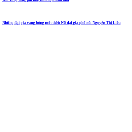
Những đại gia vang bóng một thời: Nữ đại gia phố núi Nguyễn Thị Liễu