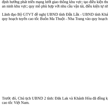
định hướng phát triển mạng lưới giao thông khu vực; tạo điều kiện th
an ninh khu vực; quy mô phù hợp với nhu cầu vận tải, điều kiện tự n
Lãnh đạo Bộ GTVT đề nghị UBND tỉnh Đắk Lắk - UBND tỉnh Khánh Hò
quy hoạch tuyến cao tốc Buôn Ma Thuột - Nha Trang vào quy hoạch mạ
Trước đó, Chủ tịch UBND 2 tỉnh: Đăk Lak và Khánh Hòa đã đồng ký
cao tốc Việt Nam.