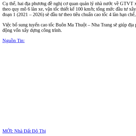
Cụ thể, hai địa phương đề nghị cơ quan quản lý nhà nước về GTVT 
theo quy mô 6 làn xe, vận tốc thiết kế 100 km/h; tổng mức đầu tư x
đoạn 1 (2021 – 2026) sẽ đầu tư theo tiêu chuẩn cao tốc 4 làn hạn chế
Việc bổ sung tuyến cao tốc Buôn Ma Thuột – Nha Trang sẽ giúp địa ph
động vốn xây dựng công trình.
Nguồn Tin:
MỚI: Nhà Đất Đô Thị