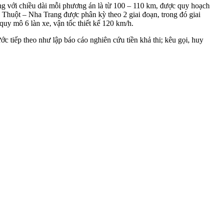
g với chiều dài mỗi phương án là từ 100 – 110 km, được quy hoạch
 Thuột – Nha Trang được phân kỳ theo 2 giai đoạn, trong đó giai
quy mô 6 làn xe, vận tốc thiết kế 120 km/h.
c tiếp theo như lập báo cáo nghiên cứu tiền khả thi; kêu gọi, huy