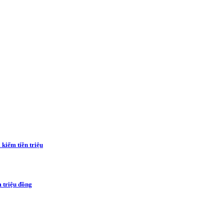
 kiếm tiền triệu
m triệu đồng