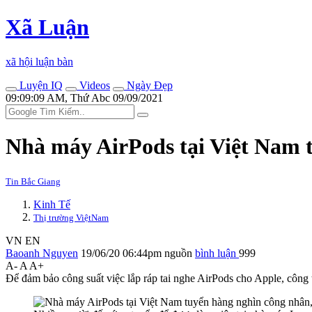
Xã Luận
xã hội luận bàn
Luyện IQ
Videos
Ngày Đẹp
09:09:09 AM, Thứ Abc 09/09/2021
Nhà máy AirPods tại Việt Nam t
Tin Bắc Giang
Kinh Tế
Thị trường ViệtNam
VN
EN
Baoanh Nguyen
19/06/20 06:44pm
nguồn
bình luận
999
A-
A
A+
Để đảm bảo công suất việc lắp ráp tai nghe AirPods cho Apple, côn