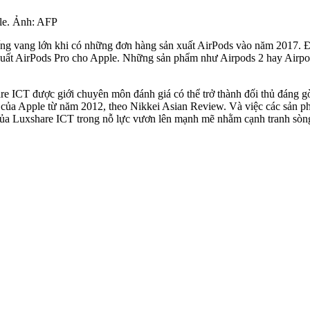
ple. Ảnh: AFP
ếng vang lớn khi có những đơn hàng sản xuất AirPods vào năm 2017. Đế
 xuất AirPods Pro cho Apple. Những sản phẩm như Airpods 2 hay Airp
re ICT được giới chuyên môn đánh giá có thể trở thành đối thủ đáng g
vi của Apple từ năm 2012, theo Nikkei Asian Review. Và việc các sản 
i của Luxshare ICT trong nỗ lực vươn lên mạnh mẽ nhằm cạnh tranh s