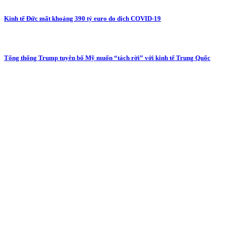
Kinh tế Đức mất khoảng 390 tỷ euro do dịch COVID-19
Tổng thống Trump tuyên bố Mỹ muốn “tách rời” với kinh tế Trung Quốc