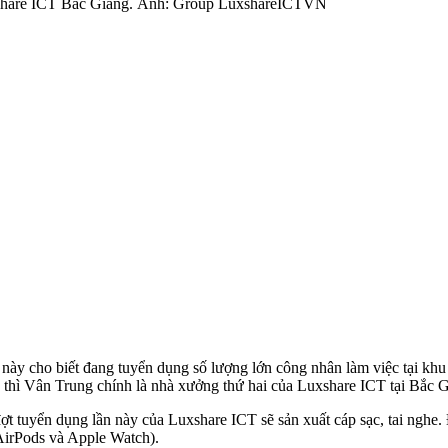
uxshare ICT Bắc Giang. Ảnh: Group LuxshareICTVN
 này cho biết đang tuyển dụng số lượng lớn công nhân làm việc tại kh
thì Vân Trung chính là nhà xưởng thứ hai của Luxshare ICT tại Bắc G
ợt tuyển dụng lần này của Luxshare ICT sẽ sản xuất cáp sạc, tai nghe.
AirPods và Apple Watch).