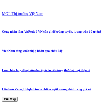
MỚI: Thị trường ViệtNam
Công nhân làm AirPods ở VN cần gì để trúng tuyển, lương trên 10 triệu?
Việt Nam tăng xuất nhập khẩu qua châu Mỹ
Cảnh báo huy động vốn đa cấp trên nền tảng thương mại điện tử
Lấn lướt Zara, Uniqlo lăm le chiếm ngôi vương thời trang giá rẻ
Gửi Msg