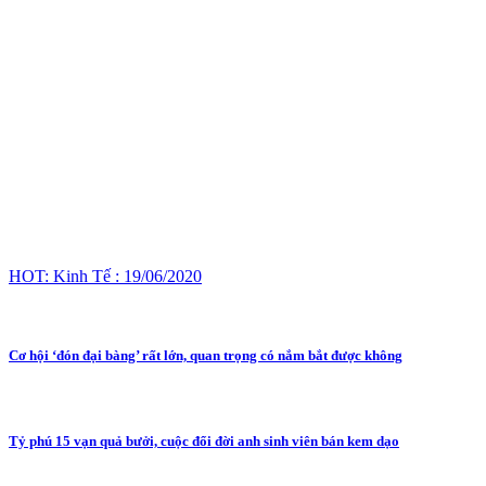
HOT: Kinh Tế : 19/06/2020
Cơ hội ‘đón đại bàng’ rất lớn, quan trọng có nắm bắt được không
Tỷ phú 15 vạn quả bưởi, cuộc đổi đời anh sinh viên bán kem dạo