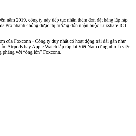
n năm 2019, công ty này tiếp tục nhận thêm đơn đặt hàng lắp ráp
ods Pro nhanh chóng được thị trường đón nhận buộc Luxshare ICT
ờm của Foxconn - Công ty duy nhất có hoạt động trải dài gần như
phẩm Airpods hay Apple Watch lắp ráp tại Việt Nam cũng như là việc
òng phẳng với “ông lớn” Foxconn.