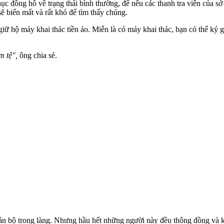
phục đồng hồ về trạng thái bình thường, để nếu các thanh tra viên của 
sẽ biến mất và rất khó để tìm thấy chúng.
iữ hộ máy khai thác tiền ảo. Miễn là có máy khai thác, bạn có thể ký g
m tệ",
ông chia sẻ.
 cán bộ trong làng. Nhưng hầu hết những người này đều thông đồng và k