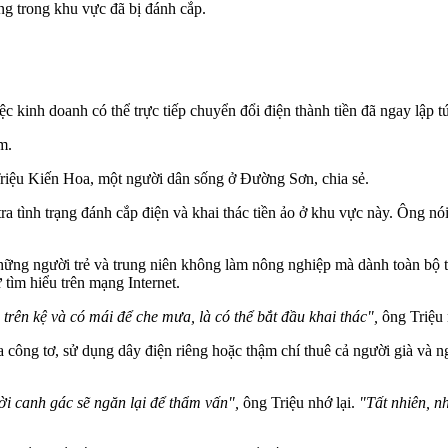
ng trong khu vực đã bị đánh cắp.
ệc kinh doanh có thể trực tiếp chuyển đổi điện thành tiền đã ngay lập 
m.
riệu Kiến Hoa, một người dân sống ở Đường Sơn, chia sẻ.
a tình trạng đánh cắp điện và khai thác tiền ảo ở khu vực này. Ông 
hững người trẻ và trung niên không làm nông nghiệp mà dành toàn bộ th
 tìm hiểu trên mạng Internet.
 trên kệ và có mái để che mưa, là có thể bắt đầu khai thác",
ông Triệu 
a công tơ, sử dụng dây điện riêng hoặc thậm chí thuê cả người già và ng
i canh gác sẽ ngăn lại để thẩm vấn",
ông Triệu nhớ lại.
"Tất nhiên, n