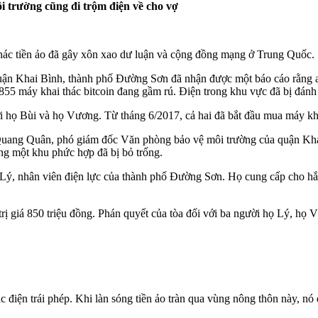
i trường cũng đi trộm điện về cho vợ
thác tiền ảo đã gây xôn xao dư luận và cộng đồng mạng ở Trung Quốc.
quận Khai Bình, thành phố Đường Sơn đã nhận được một báo cáo rằng a
855 máy khai thác bitcoin đang gầm rú. Điện trong khu vực đã bị đánh
ời họ Bùi và họ Vương. Từ tháng 6/2017, cả hai đã bắt đầu mua máy kha
Quang Quân, phó giám đốc Văn phòng bảo vệ môi trường của quận Kha
ng một khu phức hợp đã bị bỏ trống.
 Lý, nhân viên điện lực của thành phố Đường Sơn. Họ cung cấp cho hắn
ị giá 850 triệu đồng. Phán quyết của tòa đối với ba người họ Lý, họ Vư
hác điện trái phép. Khi làn sóng tiền ảo tràn qua vùng nông thôn này, n