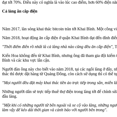
đạt tới 70%. Điều này có nghĩa là vào lúc cao điểm, hơn 60% điện nă
Cả làng ăn cắp điện
Năm 2017, làn sóng khai thác bitcoin tràn tới Khai Bình. Một công vi
Năm 2018, hoạt động ăn cắp điện ở quận Khai Bình đạt đến đỉnh điể
"Thời điểm điên rồ nhất là cả làng nhà nào cũng đều ăn cắp điện",
T
Kiến Hoa không đến từ Khai Bình, nhưng ông đã tham gia đội kiểm tr
Bình và các khu vực lân cận.
Người đàn ông này cho biết vào năm 2018, tại các ngôi làng ở đây, n
thác thì được đặt hàng từ Quảng Đông, còn cách sử dụng thì có thể tự
"Mọi người đều đặt máy khai thác tiền ảo trực tiếp trong sân, miễn là
Những người dân sẽ trực tiếp thuê thợ điện trong làng tới để chỉnh sử
đầu làng.
"Một khi có những người từ bên ngoài và xe cộ vào làng, những ngườ
làm vậy để kéo dài thời gian và cảnh báo với người bên trong".