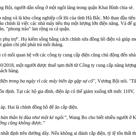
g Bội, người dân sống ở một ngôi làng trong quận Khai Bình chia sẻ.
nặng và là khu công nghiệp cốt lõi của tỉnh Hà Bắc. Mỏ than đầu tiên
u chính là việc các nhà máy tiêu thụ một lượng lớn điện năng. Và để g
n, "phong trào" lan rộng ra cả quận.
ân phụ trợ". Họ kiếm sống bằng cách chỉnh sửa đồng hồ điện và giúp mọ
t giảm chi phí phải trả mỗi tháng.
 có mối quan hệ với các công ty cung cấp điện cũng chủ động đến nhà 
0/2018, một người được thuê tạm thời từ Công ty cung cấp năng lượng K
hách hàng.
điện trong ba ngày vì các máy biến áp gặp sự cố",
Vương Bội nói.
"Tấ
n định. Tại các hộ gia đình, điện áp có thể giảm xuống tới mức 110V,
 áp. Hai là chỉnh đồng hồ để ăn cắp điện.
 bản thân bị đùa như một kẻ ngốc",
Wang Bo cho biết nhiều người ở Kh
ường cũng không được."
hất nhất định trên đường dây. Nếu không ai đánh cắp điện, tỷ lệ tổn th