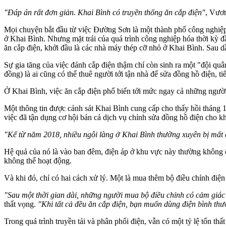
"Đáp án rất đơn giản. Khai Bình có truyền thống ăn cắp điện"
, Vươn
Mọi chuyện bắt đầu từ việc Đường Sơn là một thành phố công nghiệp 
ở Khai Bình. Nhưng mặt trái của quá trình công nghiệp hóa thời kỳ đầ
ăn cắp điện, khởi đầu là các nhà máy thép cỡ nhỏ ở Khai Bình. Sau dầ
Sự gia tăng của việc đánh cắp điện thậm chí còn sinh ra một "đội qu
đồng) là ai cũng có thể thuê người tới tận nhà để sửa đồng hồ điện, tiế
Ở Khai Bình, việc ăn cắp điện phổ biến tới mức ngay cả những người
Một thông tin được cảnh sát Khai Bình cung cấp cho thấy hồi tháng 1
việc đã tận dụng cơ hội bán cả dịch vụ chỉnh sửa đồng hồ điện cho k
"Kể từ năm 2018, nhiều ngôi làng ở Khai Bình thường xuyên bị mất 
Hệ quả của nó là vào ban đêm, điện áp ở khu vực này thường không ổ
không thể hoạt động.
Và khi đó, chỉ có hai cách xử lý. Một là mua thêm bộ điều chỉnh điện
"Sau một thời gian dài, những người mua bộ điều chỉnh có cảm giác
thất vọng.
"Khi tất cả đều ăn cắp điện, bạn muốn dùng điện bình th
Trong quá trình truyền tải và phân phối điện, vẫn có một tỷ lệ tổn t