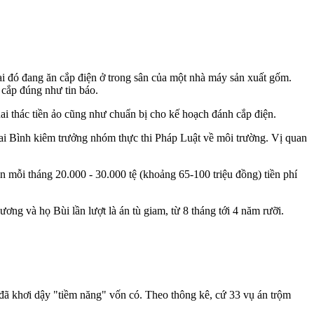
i đó đang ăn cắp điện ở trong sân của một nhà máy sản xuất gốm.
 cắp đúng như tin báo.
i thác tiền ảo cũng như chuẩn bị cho kế hoạch đánh cắp điện.
i Bình kiêm trưởng nhóm thực thi Pháp Luật về môi trường. Vị quan
 mỗi tháng 20.000 - 30.000 tệ (khoảng 65-100 triệu đồng) tiền phí
ơng và họ Bùi lần lượt là án tù giam, từ 8 tháng tới 4 năm rưỡi.
ó đã khơi dậy "tiềm năng" vốn có. Theo thông kê, cứ 33 vụ án trộm