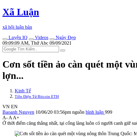
Xã Luận
xã hội luận bàn
Luyện IQ
Videos
Ngày Đẹp
09:09:09 AM, Thứ Abc 09/09/2021
Cơn sốt tiền ảo càn quét một v
lợn...
Kinh Tế
Tiền Điện Tử Bitcoin ETH
VN
EN
Baoanh Nguyen
10/06/20 03:56pm
nguồn
bình luận
999
A-
A
A+
Ở thời điểm căng thẳng nhất, tại cổng làng luôn có người canh giữ suố