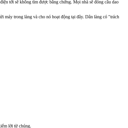
sở điện tới sẽ không tìm được bằng chứng. Mọi nhà sẽ đóng cầu dao
ửi máy trong làng và cho nó hoạt động tại đây. Dân làng có "trách
iếm lời từ chúng.