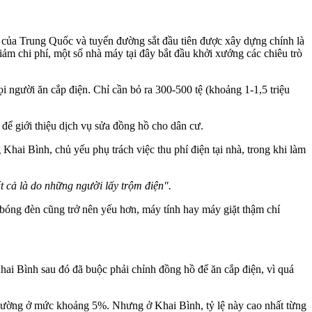
 của Trung Quốc và tuyến đường sắt đầu tiên được xây dựng chính là
iảm chi phí, một số nhà máy tại đây bắt đầu khởi xướng các chiêu trò
i người ăn cắp điện. Chỉ cần bỏ ra 300-500 tệ (khoảng 1-1,5 triệu
để giới thiệu dịch vụ sửa đồng hồ cho dân cư.
hai Bình, chủ yếu phụ trách việc thu phí điện tại nhà, trong khi làm
t cả là do những người lấy trộm điện".
 bóng đèn cũng trở nên yếu hơn, máy tính hay máy giặt thậm chí
ai Bình sau đó đã buộc phải chỉnh đồng hồ để ăn cắp điện, vì quá
ất thường ở mức khoảng 5%. Nhưng ở Khai Bình, tỷ lệ này cao nhất từng