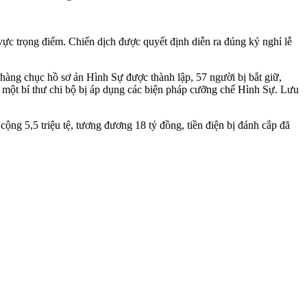
ực trọng điểm. Chiến dịch được quyết định diễn ra đúng kỷ nghỉ lễ
 hàng chục hồ sơ án Hình Sự được thành lập, 57 người bị bắt giữ,
ủa một bí thư chi bộ bị áp dụng các biện pháp cưỡng chế Hình Sự. Lưu
cộng 5,5 triệu tệ, tương đương 18 tỷ đồng, tiền điện bị đánh cắp đã