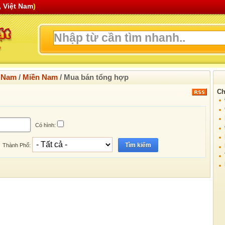
 Việt Nam
)
t Nam
/
Miền Nam
/
Mua bán tổng hợp
Ch
Có hình:
Tìm kiếm
Thành Phố: