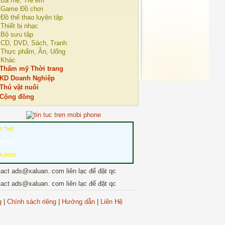
Bà mẹ, Trẻ em
Game Đồ chơi
Đồ thể thao luyện tập
Thiết bị nhạc
Bộ sưu tập
CD, DVD, Sách, Tranh
Thực phẩm, Ăn, Uống
Khác
Thẩm mỹ Thời trang
KD Doanh Nghiệp
Thú vật nuôi
Cộng đồng
A THẺ
P TIỀN
A ĐƠN
tact ads@xaluan. com liên lạc để đặt qc
tact ads@xaluan. com liên lạc để đặt qc
g
|
Chính sách riêng
|
Hướng dẫn
|
Liên Hệ