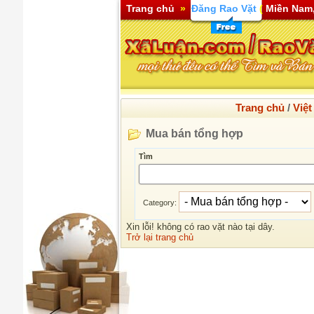
Trang chủ
»
Đăng Rao Vặt
(
Miền Nam,
Trang chủ
/
Việ
Mua bán tổng hợp
Tìm
Category:
Xin lỗi! không có rao vặt nào tại dây.
Trở lại trang chủ