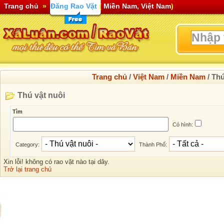
Trang chủ
»
Đăng Rao Vặt
(
Miền Nam, Việt Nam
)
Trang chủ
/
Việt Nam
/
Miền Nam
/
Thú
Thú vật nuôi
Tìm
Có hình:
Category:
Thành Phố:
Xin lỗi! không có rao vặt nào tại dây.
Trở lại trang chủ