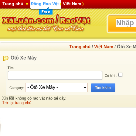
Trang chủ
»
Đăng Rao Vặt
(
Việt Nam
)
Trang chủ
/
Việt Nam
/
Ôtô Xe 
Ôtô Xe Máy
Tìm
Có hình:
Tìm kiếm
Category:
Xin lỗi! không có rao vặt nào tại dây.
Trở lại trang chủ