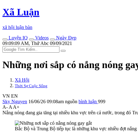
Xã Luận
xã hội luận bàn
Luyện IQ
Videos
Ngày Đẹp
09:09:09 AM, Thứ Abc 09/09/2021
Những nơi sắp có nắng nóng gay
Xã Hội
Thời Sự Cuộc Sống
VN
EN
Sky Nguyen
16/06/26 09:08am
nguồn
bình luận
999
A-
A
A+
Nắng nóng đang gia tăng tại nhiều khu vực trên cả nước, trong đó Tru
Bắc Bộ và Trung Bộ tiếp tục là những khu vực nhiều đợt nắng