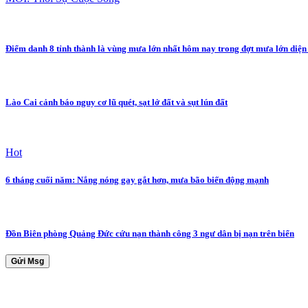
Điểm danh 8 tỉnh thành là vùng mưa lớn nhất hôm nay trong đợt mưa lớn diện
Lào Cai cảnh báo nguy cơ lũ quét, sạt lở đất và sụt lún đất
Hot
6 tháng cuối năm: Nắng nóng gay gắt hơn, mưa bão biến động mạnh
Đồn Biên phòng Quảng Đức cứu nạn thành công 3 ngư dân bị nạn trên biển
Gửi Msg