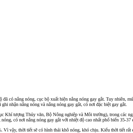
ộ đã có nắng nóng, cục bộ xuất hiện nắng nóng gay gắt. Tuy nhiên, mứ
ghi nhận nắng nóng và nắng nóng gay gắt, có nơi đặc biệt gay gắt.
c Khí tượng Thủy văn, Bộ Nông nghiệp và Môi trường), trong các ngà
ng, có nơi nắng nóng gay gắt với nhiệt độ cao nhất phổ biến 35-37 độ
Vì vậy, thời tiết sẽ có hình thái khô nóng, khó chịu. Kiểu thời tiết r