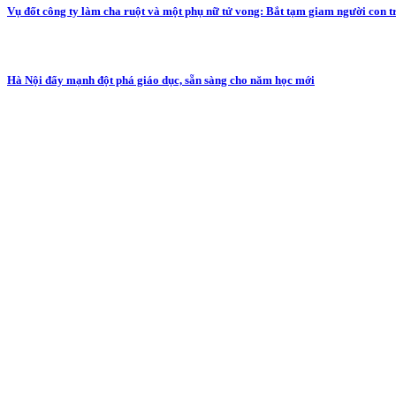
Vụ đốt công ty làm cha ruột và một phụ nữ tử vong: Bắt tạm giam người con t
Hà Nội đẩy mạnh đột phá giáo dục, sẵn sàng cho năm học mới