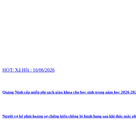
HOT: Xã Hội : 16/06/2026
Quảng Ninh cấp miễn phí sách giáo khoa cho học sinh trong năm học 2026-20
Người vợ kể phút hoảng sợ chứng kiến chồng bị hành hung sau khi thắc mắc ph