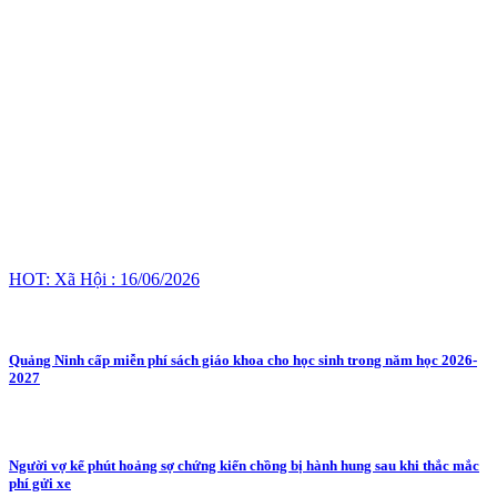
HOT: Xã Hội : 16/06/2026
Quảng Ninh cấp miễn phí sách giáo khoa cho học sinh trong năm học 2026-
2027
Người vợ kể phút hoảng sợ chứng kiến chồng bị hành hung sau khi thắc mắc
phí gửi xe