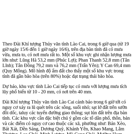
Theo Đài Khí tượng Thủy văn tỉnh Lào Cai, trong 6 giờ qua (từ 19
giờ ngày 15/6 đến 1 giờ ngày 16/6), trên địa bàn tỉnh đã có mưa
vừa, mưa to, có nơi mưa rất to. Một số khu vực ghi nhận lượng mưa
lớn như: Lũng Hà 53,2 mm (Phúc Lợi); Phan Thanh 52,8 mm (Tân
Lĩnh); Tân Đồng 79,2 mm và 76,2 mm (Trấn Yên); Y Can 69,4 mm
(Quy Mông). Mô hình độ ẩm đất cho thấy một số khu vực trong
tỉnh đã gần bão hòa (trên 80%) hoặc đạt trạng thái bão hòa.
Dự báo, khu vực tỉnh Lào Cai tiếp tục có mưa với lượng mưa tích
lũy phổ biến từ 10 - 20 mm, có nơi trên 40 mm.
Đài Khí tượng Thủy văn tỉnh Lào Cai cảnh báo trong 6 giờ tới có
nguy cơ xảy ra lũ quét trên các sông, suối nhỏ; sạt lở đất trên sườn
đồi dốc, taluy các tuyến đường giao thông; sụt lún đất trên địa bàn
tỉnh. Các khu vực cần đặc biệt chú ý gồm các tổ dân phố, thôn, bản
và các điểm có nguy cơ cao thuộc các xã, phường như: Bản Xèo,
Bát Xát, Dền Sáng, Dương Quỳ, Khánh Yên, Khao Mang, Lâm