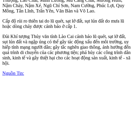
Thượng, Lao Chải, Minh Lương, Mù Cang Chải, Mường Hum,
Nậm Chày, Nậm Xé, Ngũ Chỉ Sơn, Nam Cường, Phúc Lợi, Quy
Mông, Tân Lĩnh, Trấn Yên, Văn Bàn và Võ Lao.
Cấp độ rủi ro thiên tai do lũ quét, sạt lở đất, sụt lún đất do mưa lũ
hoặc dòng chảy được cảnh báo ở cấp 1.
Đài Khí tượng Thủy văn tỉnh Lào Cai cảnh báo lũ quét, sạt lở đất,
sụt lún đất và ngập úng có thể gây tác động xấu đến môi trường, uy
hiế‌p tính mạng người dân; gây tắc nghẽn giao thông, ảnh hưởng đến
quá trình di chuyển của các phương tiện; phá hủy các công trình dân
sinh, kinh tế và gây thiệt hại cho các hoạt động sản xuất, kinh tế - xã
hội.
Nguồn Tin: