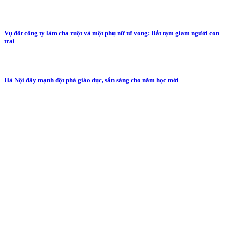
Vụ đốt công ty làm cha ruột và một phụ nữ tử vong: Bắt tạm giam người con
trai
Hà Nội đẩy mạnh đột phá giáo dục, sẵn sàng cho năm học mới