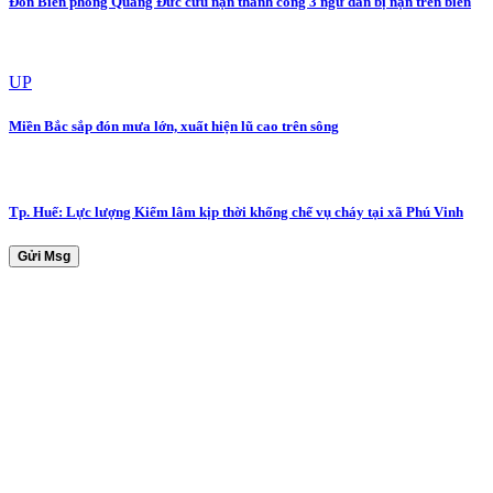
Đồn Biên phòng Quảng Đức cứu nạn thành công 3 ngư dân bị nạn trên biển
UP
Miền Bắc sắp đón mưa lớn, xuất hiện lũ cao trên sông
Tp. Huế: Lực lượng Kiểm lâm kịp thời khống chế vụ cháy tại xã Phú Vinh
Gửi Msg