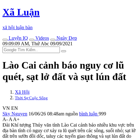
Xã Luận
xã hội luận bàn
Luyện IQ
Videos
Ngày Đẹp
09:09:09 AM, Thứ Abc 09/09/2021
Lào Cai cảnh báo nguy cơ lũ
quét, sạt lở đất và sụt lún đất
Xã Hội
Thời Sự Cuộc Sống
VN
EN
Sky Nguyen
16/06/26 08:48am
nguồn
bình luận
999
A-
A
A+
Đài Khí tượng Thủy văn tỉnh Lào Cai cảnh báo nhiều khu vực trên
địa bàn tỉnh có nguy cơ xảy ra lũ quét trên các sông, suối nhỏ; sạt lở
đất trên sườn đồi dốc, taluy các tuyến giao thông và sụt lún đất do