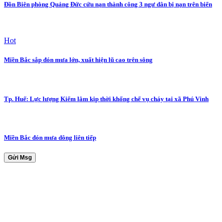
Đồn Biên phòng Quảng Đức cứu nạn thành công 3 ngư dân bị nạn trên biển
Hot
Miền Bắc sắp đón mưa lớn, xuất hiện lũ cao trên sông
Tp. Huế: Lực lượng Kiểm lâm kịp thời khống chế vụ cháy tại xã Phú Vinh
Miền Bắc đón mưa dông liên tiếp
Gửi Msg