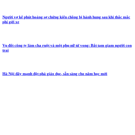
Người vợ kể phút hoảng sợ chứng kiến chồng bị hành hung sau khi thắc mắc
phí gửi xe
Vụ đốt công ty làm cha ruột và một phụ nữ tử vong: Bắt tạm giam người con
trai
Hà Nội đẩy mạnh đột phá giáo dục, sẵn sàng cho năm học mới