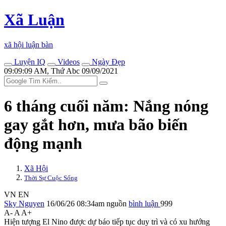
Xã Luận
xã hội luận bàn
Luyện IQ
Videos
Ngày Đẹp
09:09:09 AM, Thứ Abc 09/09/2021
6 tháng cuối năm: Nắng nóng
gay gắt hơn, mưa bão biến
động mạnh
Xã Hội
Thời Sự Cuộc Sống
VN
EN
Sky Nguyen
16/06/26 08:34am
nguồn
bình luận
999
A-
A
A+
Hiện tượng El Nino được dự báo tiếp tục duy trì và có xu hướng