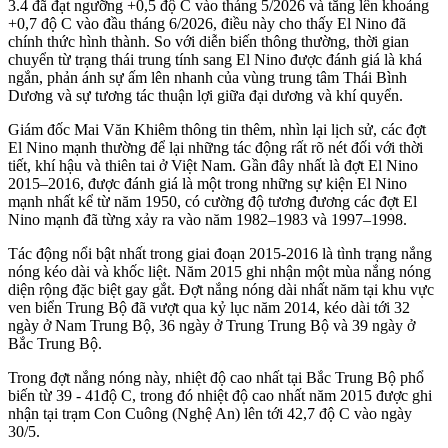
3.4 đã đạt ngưỡng +0,5 độ C vào tháng 5/2026 và tăng lên khoảng
+0,7 độ C vào đầu tháng 6/2026, điều này cho thấy El Nino đã
chính thức hình thành. So với diễn biến thông thường, thời gian
chuyển từ trạng thái trung tính sang El Nino được đánh giá là khá
ngắn, phản ánh sự ấm lên nhanh của vùng trung tâm Thái Bình
Dương và sự tương tác thuận lợi giữa đại dương và khí quyển.
Giám đốc Mai Văn Khiêm thông tin thêm, nhìn lại lịch sử, các đợt
El Nino mạnh thường để lại những tác động rất rõ nét đối với thời
tiết, khí hậu và thiên tai ở Việt Nam. Gần đây nhất là đợt El Nino
2015–2016, được đánh giá là một trong những sự kiện El Nino
mạnh nhất kể từ năm 1950, có cường độ tương đương các đợt El
Nino mạnh đã từng xảy ra vào năm 1982–1983 và 1997–1998.
Tác động nổi bật nhất trong giai đoạn 2015-2016 là tình trạng nắng
nóng kéo dài và khốc liệt. Năm 2015 ghi nhận một mùa nắng nóng
diện rộng đặc biệt gay gắt. Đợt nắng nóng dài nhất năm tại khu vực
ven biển Trung Bộ đã vượt qua kỷ lục năm 2014, kéo dài tới 32
ngày ở Nam Trung Bộ, 36 ngày ở Trung Trung Bộ và 39 ngày ở
Bắc Trung Bộ.
Trong đợt nắng nóng này, nhiệt độ cao nhất tại Bắc Trung Bộ phổ
biến từ 39 - 41độ C, trong đó nhiệt độ cao nhất năm 2015 được ghi
nhận tại trạm Con Cuông (Nghệ An) lên tới 42,7 độ C vào ngày
30/5.