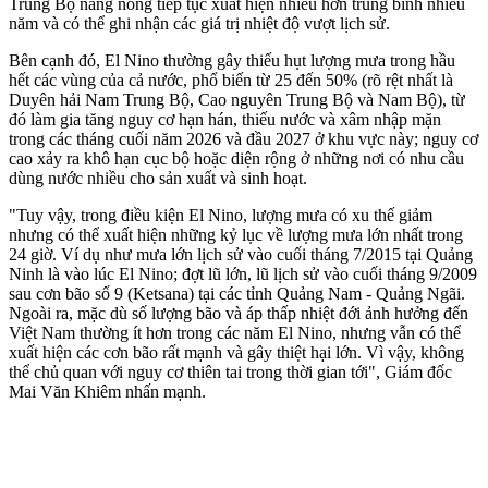
Trung Bộ nắng nóng tiếp tục xuất hiện nhiều hơn trung bình nhiều
năm và có thể ghi nhận các giá trị nhiệt độ vượt lịch sử.
Bên cạnh đó, El Nino thường gây thiếu hụt lượng mưa trong hầu
hết các vùng của cả nước, phổ biến từ 25 đến 50% (rõ rệt nhất là
Duyên hải Nam Trung Bộ, Cao nguyên Trung Bộ và Nam Bộ), từ
đó làm gia tăng nguy cơ hạn hán, thiếu nước và xâm nhập mặn
trong các tháng cuối năm 2026 và đầu 2027 ở khu vực này; nguy cơ
cao xảy ra khô hạn cục bộ hoặc diện rộng ở những nơi có nhu cầu
dùng nước nhiều cho sản xuất và sinh hoạt.
"Tuy vậy, trong điều kiện El Nino, lượng mưa có xu thế giảm
nhưng có thể xuất hiện những kỷ lục về lượng mưa lớn nhất trong
24 giờ. Ví dụ như mưa lớn lịch sử vào cuối tháng 7/2015 tại Quảng
Ninh là vào lúc El Nino; đợt lũ lớn, lũ lịch sử vào cuối tháng 9/2009
sau cơn bão số 9 (Ketsana) tại các tỉnh Quảng Nam - Quảng Ngãi.
Ngoài ra, mặc dù số lượng bão và áp thấp nhiệt đới ảnh hưởng đến
Việt Nam thường ít hơn trong các năm El Nino, nhưng vẫn có thể
xuất hiện các cơn bão rất mạnh và gây thiệt hại lớn. Vì vậy, không
thể chủ quan với nguy cơ thiên tai trong thời gian tới", Giám đốc
Mai Văn Khiêm nhấn mạnh.