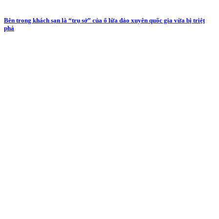
Bên trong khách sạn là “trụ sở” của ổ lừa đảo xuyên quốc gia vừa bị triệt
phá