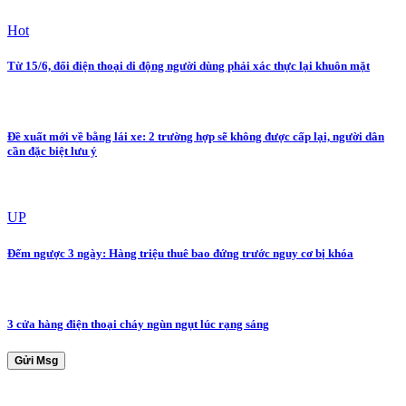
Hot
Từ 15/6, đổi điện thoại di động người dùng phải xác thực lại khuôn mặt
Đề xuất mới về bằng lái xe: 2 trường hợp sẽ không được cấp lại, người dân
cần đặc biệt lưu ý
UP
Đếm ngược 3 ngày: Hàng triệu thuê bao đứng trước nguy cơ bị khóa
3 cửa hàng điện thoại cháy ngùn ngụt lúc rạng sáng
Gửi Msg