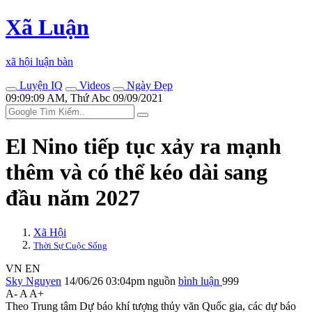
Xã Luận
xã hội luận bàn
Luyện IQ
Videos
Ngày Đẹp
09:09:09 AM, Thứ Abc 09/09/2021
El Nino tiếp tục xảy ra mạnh
thêm và có thể kéo dài sang
đầu năm 2027
Xã Hội
Thời Sự Cuộc Sống
VN
EN
Sky Nguyen
14/06/26 03:04pm
nguồn
bình luận
999
A-
A
A+
Theo Trung tâm Dự báo khí tượng thủy văn Quốc gia, các dự báo