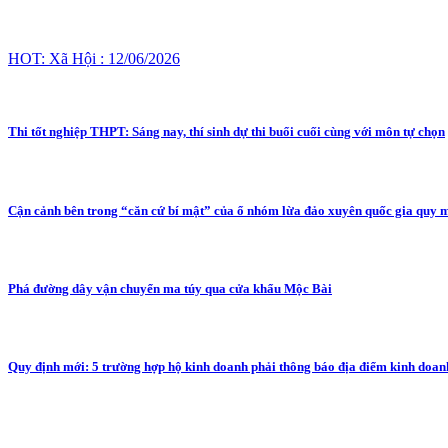
HOT: Xã Hội : 12/06/2026
Thi tốt nghiệp THPT: Sáng nay, thí sinh dự thi buổi cuối cùng với môn tự chọn
Cận cảnh bên trong “căn cứ bí mật” của ổ nhóm lừa đảo xuyên quốc gia quy 
Phá đường dây vận chuyển ma túy qua cửa khẩu Mộc Bài
Quy định mới: 5 trường hợp hộ kinh doanh phải thông báo địa điểm kinh doan