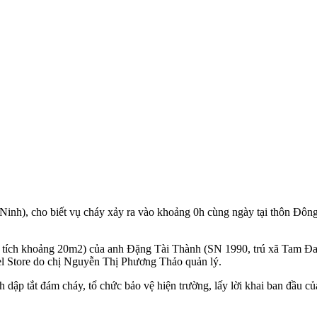
inh), cho biết vụ cháy xảy ra vào khoảng 0h cùng ngày tại thôn Đ
iện tích khoảng 20m2) của anh Đặng Tài Thành (SN 1990, trú xã Tam
el Store do chị Nguyễn Thị Phương Thảo quản lý.
p tắt đám cháy, tổ chức bảo vệ hiện trường, lấy lời khai ban đầu của