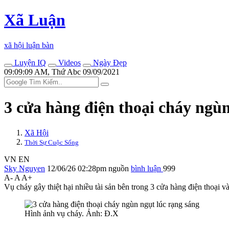
Xã Luận
xã hội luận bàn
Luyện IQ
Videos
Ngày Đẹp
09:09:09 AM, Thứ Abc 09/09/2021
3 cửa hàng điện thoại cháy ngùn
Xã Hội
Thời Sự Cuộc Sống
VN
EN
Sky Nguyen
12/06/26 02:28pm
nguồn
bình luận
999
A-
A
A+
Vụ cháy gây thiệt hại nhiều tài sản bên trong 3 cửa hàng điện thoại v
Hình ảnh vụ cháy. Ảnh: Đ.X