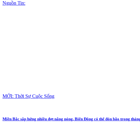
Nguồn Tin:
MỚI: Thời Sự Cuộc Sống
Miền Bắc sắp hứng nhiều đợt nắng nóng, Biển Đông có thể đón bão trong tháng