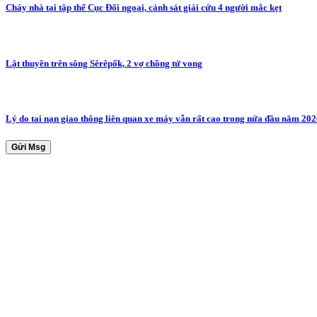
Cháy nhà tại tập thể Cục Đối ngoại, cảnh sát giải cứu 4 người mắc kẹt
Lật thuyền trên sông Sêrêpốk, 2 vợ chồng tử vong
Lý do tai nạn giao thông liên quan xe máy vẫn rất cao trong nửa đầu năm 20
Gửi Msg