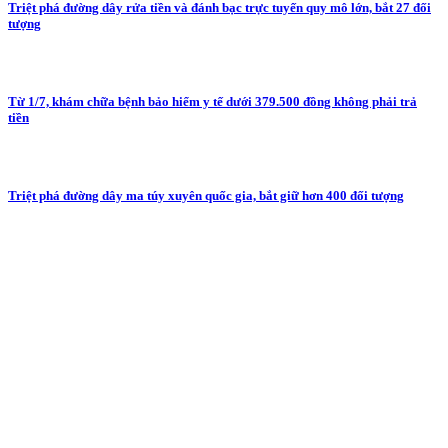
Triệt phá đường dây rửa tiền và đánh bạc trực tuyến quy mô lớn, bắt 27 đối
tượng
Từ 1/7, khám chữa bệnh bảo hiểm y tế dưới 379.500 đồng không phải trả
tiền
Triệt phá đường dây ma túy xuyên quốc gia, bắt giữ hơn 400 đối tượng