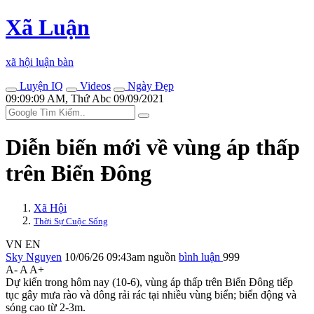
Xã Luận
xã hội luận bàn
Luyện IQ
Videos
Ngày Đẹp
09:09:09 AM, Thứ Abc 09/09/2021
Diễn biến mới về vùng áp thấp
trên Biển Đông
Xã Hội
Thời Sự Cuộc Sống
VN
EN
Sky Nguyen
10/06/26 09:43am
nguồn
bình luận
999
A-
A
A+
Dự kiến trong hôm nay (10-6), vùng áp thấp trên Biển Đông tiếp
tục gây mưa rào và dông rải rác tại nhiều vùng biển; biển động và
sóng cao từ 2-3m.