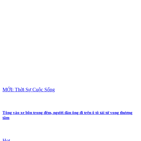
MỚI: Thời Sự Cuộc Sống
Tông vào xe bồn trong đêm, người đàn ông đi trên ô tô tải tử vong thương
tâm
Hot