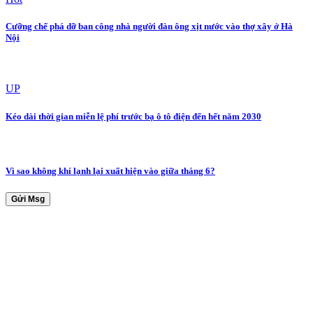
Cưỡng chế phá dỡ ban công nhà người đàn ông xịt nước vào thợ xây ở Hà
Nội
UP
Kéo dài thời gian miễn lệ phí trước bạ ô tô điện đến hết năm 2030
Vì sao không khí lạnh lại xuất hiện vào giữa tháng 6?
Gửi Msg