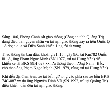
Sáng 10/6, Phòng Cảnh sát giao thông (Công an tỉnh Quảng Trị)
đang điều tra nguyên nhân vụ tai nạn giao thông xảy ra trên Quốc lộ
1A đoạn qua xã Diên Sanh khiến 1 người t‌ử von‌g.
Theo thông tin ban đầu, khoảng 21h15 ngày 9/6, tại Km782 Quốc
lộ 1A, ông Phạm Ngọc Minh (SN 1977, trú tại Hưng Yên) điều
khiển xe tải BKS 89H-027.xx lưu thông theo hướng Nam - Bắc,
chở theo ông Phạm Ngọc Mạnh (SN 1979, cùng trú tại Hưng Yên).
Khi đến địa điểm trên, xe tải bất ngờ tông vào phía sau xe bồn BKS
74C-087.xx do ông Nguyễn Đình Vũ (SN 1992, trú tại Quảng Trị)
điều khiển, dẫn đến tai nạn giao thông.