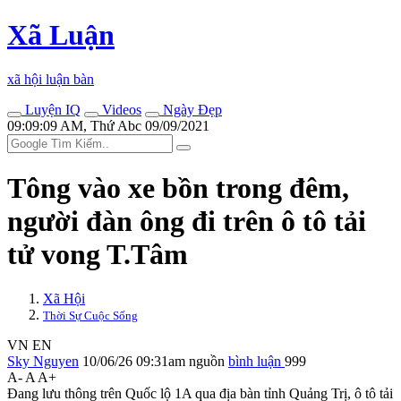
Xã Luận
xã hội luận bàn
Luyện IQ
Videos
Ngày Đẹp
09:09:09 AM, Thứ Abc 09/09/2021
Tông vào xe bồn trong đêm,
người đàn ông đi trên ô tô tải
t‌ử von‌g T.Tâm
Xã Hội
Thời Sự Cuộc Sống
VN
EN
Sky Nguyen
10/06/26 09:31am
nguồn
bình luận
999
A-
A
A+
Đang lưu thông trên Quốc lộ 1A qua địa bàn tỉnh Quảng Trị, ô tô tải