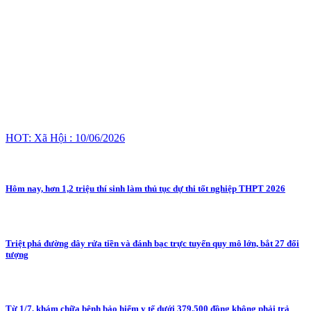
HOT: Xã Hội : 10/06/2026
Hôm nay, hơn 1,2 triệu thí sinh làm thủ tục dự thi tốt nghiệp THPT 2026
Triệt phá đường dây rửa tiền và đánh bạc trực tuyến quy mô lớn, bắt 27 đối
tượng
Từ 1/7, khám chữa bệnh bảo hiểm y tế dưới 379.500 đồng không phải trả