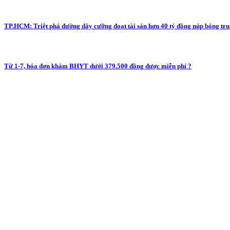
TP.HCM: Triệt phá đường dây cưỡng đoạt tài sản hơn 40 tỷ đồng núp bóng tr
Từ 1-7, hóa đơn khám BHYT dưới 379.500 đồng được miễn phí ?