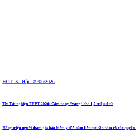
HOT: Xã Hội : 09/06/2026
Thi Tốt nghiệp THPT 2026: Cẩm nang “vàng” cho 1,2 triệu sĩ tử
Hàng triệu người tham gia bảo hiểm y tế 5 năm liên tục cần nắm rõ các quyền