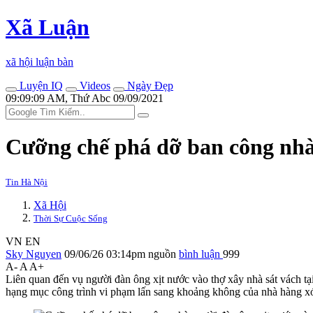
Xã Luận
xã hội luận bàn
Luyện IQ
Videos
Ngày Đẹp
09:09:09 AM, Thứ Abc 09/09/2021
Cưỡng chế phá dỡ ban công nhà 
Tin Hà Nội
Xã Hội
Thời Sự Cuộc Sống
VN
EN
Sky Nguyen
09/06/26 03:14pm
nguồn
bình luận
999
A-
A
A+
Liên quan đến vụ người đàn ông xịt nước vào thợ xây nhà sát vách t
hạng mục công trình vi phạm lấn sang khoảng không của nhà hàng x