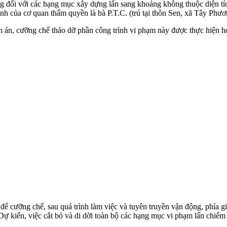
g đối với các hạng mục xây dựng lấn sang khoảng không thuộc diện tí
nh của cơ quan thẩm quyền là bà P.T.C. (trú tại thôn Sen, xã Tây Phươ
 án, cưỡng chế tháo dỡ phần công trình vi phạm này được thực hiện ho
 cưỡng chế, sau quá trình làm việc và tuyên truyền vận động, phía gia
Dự kiến, việc cắt bỏ và di dời toàn bộ các hạng mục vi phạm lấn chiế