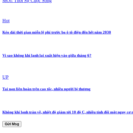
MỚI: Thời Sự Cuộc Sống
Hot
Kéo dài thời gian miễn lệ phí trước bạ ô tô điện đến hết năm 2030
Vì sao không khí lạnh lại xuất hiện vào giữa tháng 6?
UP
Tai nạn liên hoàn trên cao tốc, nhiều người bị thương
Không khí lạnh tràn về, nhiệt độ giảm tới 10 độ C, nhiều tỉnh đối mặt nguy cơ
Gửi Msg