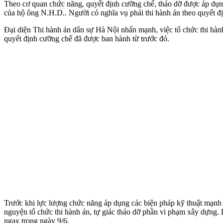
Theo cơ quan chức năng, quyết định cưỡng chế, tháo dỡ được áp dụn
của hộ ông N.H.D.. Người có nghĩa vụ phải thi hành án theo quyết đị
Đại diện Thi hành án dân sự Hà Nội nhấn mạnh, việc tổ chức thi hành
quyết định cưỡng chế đã được ban hành từ trước đó.
Trước khi lực lượng chức năng áp dụng các biện pháp kỹ thuật mạnh để
nguyện tổ chức thi hành án, tự giác tháo dỡ phần vi phạm xây dựng. 
ngay trong ngày 9/6.