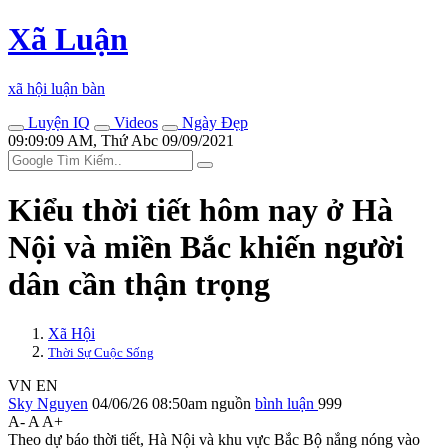
Xã Luận
xã hội luận bàn
Luyện IQ
Videos
Ngày Đẹp
09:09:09 AM, Thứ Abc 09/09/2021
Kiểu thời tiết hôm nay ở Hà
Nội và miền Bắc khiến người
dân cần thận trọng
Xã Hội
Thời Sự Cuộc Sống
VN
EN
Sky Nguyen
04/06/26 08:50am
nguồn
bình luận
999
A-
A
A+
Theo dự báo thời tiết, Hà Nội và khu vực Bắc Bộ nắng nóng vào