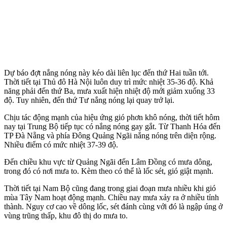
Dự báo đợt nắng nóng này kéo dài liên lục đến thứ Hai tuần tới.
Thời tiết tại Thủ đô Hà Nội luôn duy trì mức nhiệt 35-36 độ. Khả
năng phải đến thứ Ba, mưa xuất hiện nhiệt độ mới giảm xuống 33
độ. Tuy nhiên, đến thứ Tư nắng nóng lại quay trở lại.
Chịu tác động mạnh của hiệu ứng gió phơn khô nóng, thời tiết hôm
nay tại Trung Bộ tiếp tục có nắng nóng gay gắt. Từ Thanh Hóa đến
TP Đà Nẵng và phía Đông Quảng Ngãi nắng nóng trên diện rộng.
Nhiều điểm có mức nhiệt 37-39 độ.
Đến chiều khu vực từ Quảng Ngãi đến Lâm Đồng có mưa dông,
trong đó có nơi mưa to. Kèm theo có thể là lốc sét, gió giật mạnh.
Thời tiết tại Nam Bộ cũng đang trong giai đoạn mưa nhiều khi gió
mùa Tây Nam hoạt động mạnh. Chiều nay mưa xảy ra ở nhiều tỉnh
thành. Nguy cơ cao về dông lốc, sét đánh cùng với đó là ngập úng ở
vùng trũng thấp, khu đô thị do mưa to.