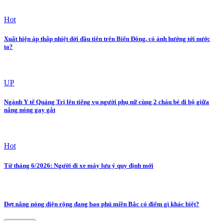
Hot
Xuất hiện áp thấp nhiệt đới đầu tiên trên Biển Đông, có ảnh hưởng tới nước
ta?
UP
Ngành Y tế Quảng Trị lên tiếng vụ người phụ nữ cùng 2 cháu bé đi bộ giữa
nắng nóng gay gắt
Hot
Từ tháng 6/2026: Người đi xe máy lưu ý quy định mới
Đợt nắng nóng diện rộng đang bao phủ miền Bắc có điểm gì khác biệt?