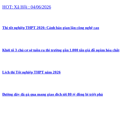
HOT: Xã Hội : 04/06/2026
Thi tốt nghiệp THPT 2026: Cảnh báo gian lận công nghệ cao
Khởi tố 3 chủ cơ sở tuồn ra thị trường gần 1.000 tấn giá đỗ ngâm hóa chất
Lịch thi Tốt nghiệp THPT năm 2026
Đường dây đá gà qua mạng giao dịch tới 80 tỷ đồng bị triệt phá