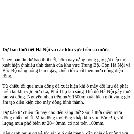
Dự báo thời tiết Hà Nội và các khu vực trên cả nước
Theo bản tin dự báo thời tiết, hôm nay nắng nóng gay gắt tiếp tục
xuất hiện ở nhiều tỉnh thành của khu vực Trung Bộ. Còn Hà Nội và
Bắc Bộ nắng nóng ban ngày, chiều tối xuất hiện mưa dông diện
rộng.
Từ chiều tối qua mưa dông đã xuất hiện khi ổ mây đối lưu đã phát
triển tại khu vực Sơn La, Phú Thọ lan sang Thủ đô Hà Nội gây mưa
rào và dông. Nguyên nhân trên mực 1500m xuất hiện một vùng gió
ẩm tạo điều kiện cho mây dông hình thành.
Dự báo từ chiều tối nay cho đến sáng thứ Sáu là thời điểm mưa
dông nhiều nhất. Mưa dông mở rộng khắp khu vực Bắc Bộ, với
lượng mưa phổ biến từ 20-40mm, có nơi trên 100mm.
Bên cạnh nguy cơ về lốc sét, gió giật mạnh, cần phải đề phòng với