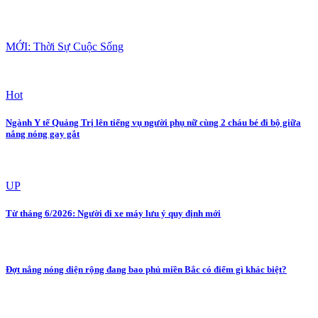
MỚI: Thời Sự Cuộc Sống
Hot
Ngành Y tế Quảng Trị lên tiếng vụ người phụ nữ cùng 2 cháu bé đi bộ giữa
nắng nóng gay gắt
UP
Từ tháng 6/2026: Người đi xe máy lưu ý quy định mới
Đợt nắng nóng diện rộng đang bao phủ miền Bắc có điểm gì khác biệt?