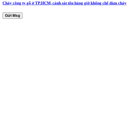
Cháy công ty gỗ ở TP.HCM, cảnh sát tốn hàng giờ khống chế đám cháy
Gửi Msg