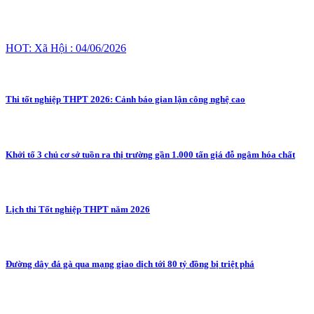
HOT: Xã Hội : 04/06/2026
Thi tốt nghiệp THPT 2026: Cảnh báo gian lận công nghệ cao
Khởi tố 3 chủ cơ sở tuồn ra thị trường gần 1.000 tấn giá đỗ ngâm hóa chất
Lịch thi Tốt nghiệp THPT năm 2026
Đường dây đá gà qua mạng giao dịch tới 80 tỷ đồng bị triệt phá