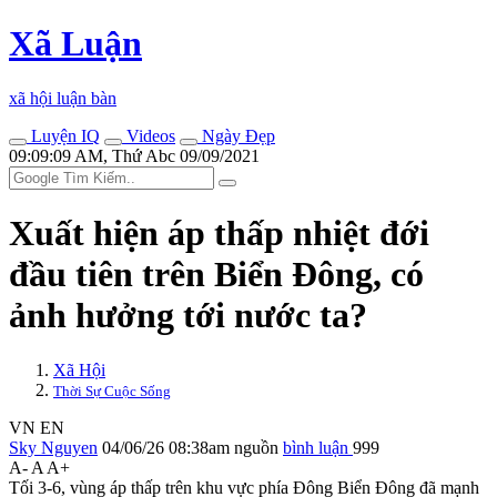
Xã Luận
xã hội luận bàn
Luyện IQ
Videos
Ngày Đẹp
09:09:09 AM, Thứ Abc 09/09/2021
Xuất hiện áp thấp nhiệt đới
đầu tiên trên Biển Đông, có
ảnh hưởng tới nước ta?
Xã Hội
Thời Sự Cuộc Sống
VN
EN
Sky Nguyen
04/06/26 08:38am
nguồn
bình luận
999
A-
A
A+
Tối 3-6, vùng áp thấp trên khu vực phía Đông Biển Đông đã mạnh