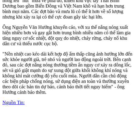
nóng lên "hút" mưa về phía đó, khiến khu vực tây Thái Bình
Dương bao gồm Biển Đông và Việt Nam khô và hạn hơn trung
bình mọi năm. Các đợt bão và mưa lũ có thể ít hơn về số lượng
nhưng khi xảy ra lại có thể cực đoan gây tác hại lớn.
Ông Nguyễn Văn Hưởng khuyến cáo, với xu thế nắng nóng xuất
hiện nhiều hơn và gay gắt hơn trung bình nhiều năm có thể làm gia
tăng nguy cơ sốc nhiệt, đột quỵ do nhiệt, cháy rừng, cháy nổ khu
dân cư và thiếu nước cục bộ.
"Nền nhiệt cao kéo dài kết hợp độ ẩm thấp cũng ảnh hưởng lớn đến
sức khỏe người già, trẻ nhỏ và người lao động ngoài trời. Bên cạnh
đó, sau các đợt nắng nóng thường tiềm ẩn nguy cơ xảy ra dông lốc,
sét và gió giật mạnh do sự xung đột giữa khối không khí nóng và
không khí mát cường độ yếu cuối mùa. Người dân cần chủ động
các biện pháp chống nóng, sử dụng điện an toàn và thường xuyên
theo dõi các bản tin dự báo, cảnh báo thời tiết nguy hiểm" - ông
Hưởng cảnh báo thêm.
Nguồn Tin: