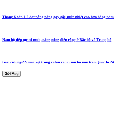
Tháng 6 còn 1-2 đợt nắng nóng gay gắt, mức nhiệt cao hơn hàng năm
Nam bộ tiếp tục có mưa, nắng nóng diện rộng ở Bắc bộ và Trung bộ
Giải cứu người mắc kẹt trong cabin xe tải sau tai nạn trên Quốc lộ 24
Gửi Msg