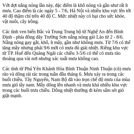
Với đợt nắng nóng lần này, đặc điểm là khô nóng và gần như rất ít
mưa. Cao điểm là các ngày 5 - 7/6, Hà Nội và nhiều khu vực lên tới
40 độ thậm chí trên 40 độ C. Mức nhiệt này có hại cho sức khỏe,
vật nuôi, cây trồng.
Các tỉnh ven biển Bắc và Trung Trung bộ từ Nghệ An đến Bình
Định - phía đông dãy Trường Sơn nắng nóng gió Lào từ 2 - 8/6.
Nắng nóng gay gắt, khô, ít mây, gần như không mưa. Từ 7/6 có thể
tăng mây nhưng phải 9/6 mới có mưa đủ giải nhiệt. Riêng khu vực
từ TP. Huế đến Quảng Ngãi các chiều 3-5/6 có thể có mưa rào
thoáng qua vài nơi nhưng xác suất mưa không cao.
Các tỉnh từ Phú Yên Khánh Hòa Bình Thuận Ninh Thuận (cũ) mưa
rào và dông rải rác trong tuần đầu tháng 6. Mưa xảy ra trong các
buổi chiều. Tây Nguyên, Nam Bộ đã vào trọn chế độ mưa của mùa
mưa gió tây nam. Mây dông lên nhanh và mưa khá nhiều khu vực
trong các buổi trưa chiều. Dông nhiệt thường đi kèm sấm sét gió
giật mạnh.