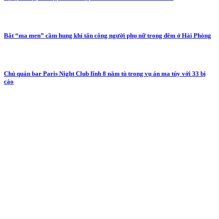
Bắt “ma men” cầm hung khí tấn công người phụ nữ trong đêm ở Hải Phòng
Chủ quán bar Paris Night Club lĩnh 8 năm tù trong vụ án ma túy với 33 bị
cáo