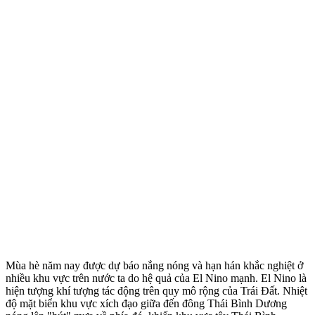
Mùa hè năm nay được dự báo nắng nóng và hạn hán khắc nghiệt ở
nhiều khu vực trên nước ta do hệ quả của El Nino mạnh. El Nino là
hiện tượng khí tượng tác động trên quy mô rộng của Trái Đất. Nhiệt
độ mặt biển khu vực xích đạo giữa đến đông Thái Bình Dương