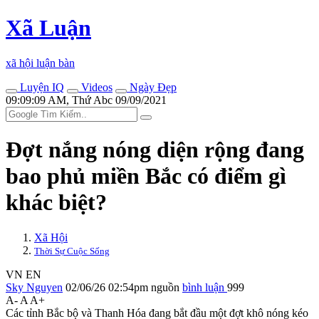
Xã Luận
xã hội luận bàn
Luyện IQ
Videos
Ngày Đẹp
09:09:09 AM, Thứ Abc 09/09/2021
Đợt nắng nóng diện rộng đang
bao phủ miền Bắc có điểm gì
khác biệt?
Xã Hội
Thời Sự Cuộc Sống
VN
EN
Sky Nguyen
02/06/26 02:54pm
nguồn
bình luận
999
A-
A
A+
Các tỉnh Bắc bộ và Thanh Hóa đang bắt đầu một đợt khô nóng kéo