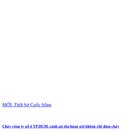
MỚI: Thời Sự Cuộc Sống
Cháy công ty gỗ ở TP.HCM, cảnh sát tốn hàng giờ khống chế đám cháy