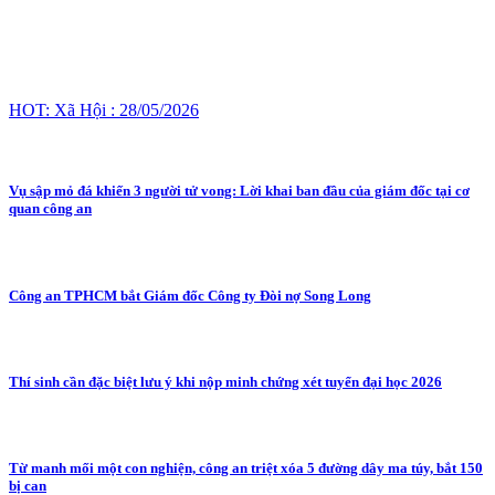
HOT: Xã Hội : 28/05/2026
Vụ sập mỏ đá khiến 3 người tử vong: Lời khai ban đầu của giám đốc tại cơ
quan công an
Công an TPHCM bắt Giám đốc Công ty Đòi nợ Song Long
Thí sinh cần đặc biệt lưu ý khi nộp minh chứng xét tuyển đại học 2026
Từ manh mối một con nghiện, công an triệt xóa 5 đường dây ma túy, bắt 150
bị can