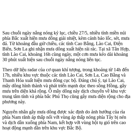
Sau chuỗi ngày nắng nóng kỷ lục, chiều 27/5, nhiều tỉnh miền núi
phía Bắc xuất hiện mưa dông giải nhiệt, kèm cảnh báo lốc, sét, mưa
đá. Từ khoảng đầu giờ chiều, các tỉnh Cao Bằng, Lào Cai, Điện
Biên, Sơn La ghi nhận mưa dông xuất hiện rải rác. Tại xã Tân Hợp,
tỉnh Lào Cai, khoảng 16h cùng ngày, một cơn mưa kéo dài khoảng
30 phút xuất hiện sau chuỗi ngày nắng nóng liên tục.
Theo dữ liệu radar của cơ quan khí tượng, trong khoảng từ 14h đến
17h, nhiều khu vực thuộc các tỉnh Lào Cai, Sơn La, Cao Bằng và
Thanh Hóa xuất hiện mưa dông cục bộ. Đáng chú ý, tại Lào Cai,
mây dông hình thành và phát triển mạnh dọc theo sông Hồng, gây
mưa trên diện khá rộng. Ổ mây dông này dịch chuyển về khu vực
trung tâm tỉnh và phía bắc Phú Thọ cũng gây mưa diện rộng cho địa
phương này.
Nguyên nhân gây mưa dông được xác định do ảnh hưởng của rìa
phía Nam rãnh áp thấp nối với vùng áp thấp nóng phía Tây bị nén
và dịch dần xuống phía Nam, kết hợp với vùng hội tụ gió trên cao
hoạt động mạnh dần trên khu vực Bắc Bộ.