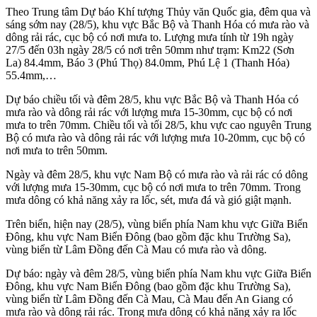
Theo Trung tâm Dự báo Khí tượng Thủy văn Quốc gia, đêm qua và
sáng sớm nay (28/5), khu vực Bắc Bộ và Thanh Hóa có mưa rào và
dông rải rác, cục bộ có nơi mưa to. Lượng mưa tính từ 19h ngày
27/5 đến 03h ngày 28/5 có nơi trên 50mm như trạm: Km22 (Sơn
La) 84.4mm, Báo 3 (Phú Thọ) 84.0mm, Phú Lệ 1 (Thanh Hóa)
55.4mm,…
Dự báo chiều tối và đêm 28/5, khu vực Bắc Bộ và Thanh Hóa có
mưa rào và dông rải rác với lượng mưa 15-30mm, cục bộ có nơi
mưa to trên 70mm. Chiều tối và tối 28/5, khu vực cao nguyên Trung
Bộ có mưa rào và dông rải rác với lượng mưa 10-20mm, cục bộ có
nơi mưa to trên 50mm.
Ngày và đêm 28/5, khu vực Nam Bộ có mưa rào và rải rác có dông
với lượng mưa 15-30mm, cục bộ có nơi mưa to trên 70mm. Trong
mưa dông có khả năng xảy ra lốc, sét, mưa đá và gió giật mạnh.
Trên biển, hiện nay (28/5), vùng biển phía Nam khu vực Giữa Biển
Đông, khu vực Nam Biển Đông (bao gồm đặc khu Trường Sa),
vùng biển từ Lâm Đồng đến Cà Mau có mưa rào và dông.
Dự báo: ngày và đêm 28/5, vùng biển phía Nam khu vực Giữa Biển
Đông, khu vực Nam Biển Đông (bao gồm đặc khu Trường Sa),
vùng biển từ Lâm Đồng đến Cà Mau, Cà Mau đến An Giang có
mưa rào và dông rải rác. Trong mưa dông có khả năng xảy ra lốc