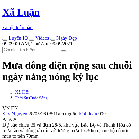
Xã Luận
xã hội luận bàn
Luyện IQ
Videos
Ngày Đẹp
09:09:09 AM, Thứ Abc 09/09/2021
Mưa dông diện rộng sau chuỗi
ngày nắng nóng kỷ lục
Xã Hội
Thời Sự Cuộc Sống
VN
EN
Sky Nguyen
28/05/26 08:11am
nguồn
bình luận
999
A-
A
A+
Dự báo chiều tối và đêm 28/5, khu vực Bắc Bộ và Thanh Hóa có
mưa rào và dông rải rác với lượng mưa 15-30mm, cục bộ có nơi
mưa to trên 70mm.