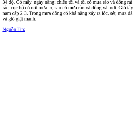
34 độ. Có mây, ngày nắng; chiều tối và tối có mưa rào và dông rải
rác, cục bộ có nơi mưa to, sau có mưa rào và dông vài nơi. Gió tây
nam cấp 2-3. Trong mưa dông có khả năng xảy ra lốc, sét, mưa đá
và gió giật mạnh.
Nguồn Tin: