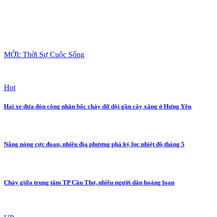
MỚI: Thời Sự Cuộc Sống
Hot
Hai xe đưa đón công nhân bốc cháy dữ dội gần cây xăng ở Hưng Yên
Nắng nóng cực đoan, nhiều địa phương phá kỷ lục nhiệt độ tháng 5
Cháy giữa trung tâm TP Cần Thơ, nhiều người dân hoảng loạn