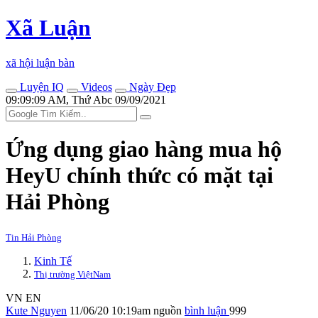
Xã Luận
xã hội luận bàn
Luyện IQ
Videos
Ngày Đẹp
09:09:09 AM, Thứ Abc 09/09/2021
Ứng dụng giao hàng mua hộ
HeyU chính thức có mặt tại
Hải Phòng
Tin Hải Phòng
Kinh Tế
Thị trường ViệtNam
VN
EN
Kute Nguyen
11/06/20 10:19am
nguồn
bình luận
999