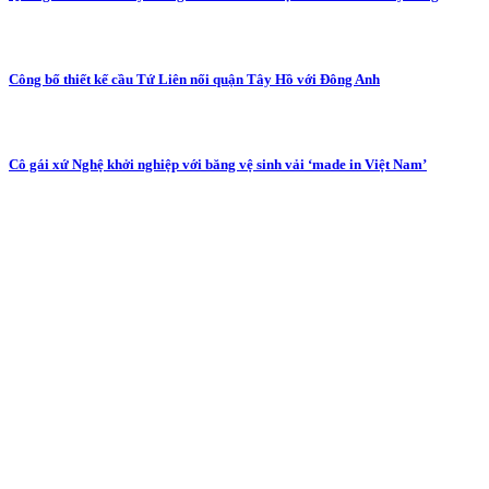
Công bố thiết kế cầu Tứ Liên nối quận Tây Hồ với Đông Anh
Cô gái xứ Nghệ khởi nghiệp với băng vệ sinh vải ‘made in Việt Nam’