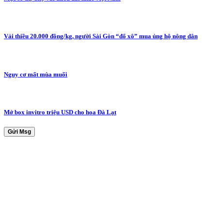
Vải thiều 20.000 đồng/kg, người Sài Gòn “đổ xô” mua ủng hộ nông dân
Nguy cơ mất mùa muối
Mở box invitro triệu USD cho hoa Đà Lạt
Gửi Msg