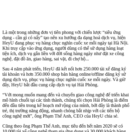
Là một trong những đơn vị tiên phong với chiến lược “siêu ứng
dụng - cần gì có nấy” tạo nên xu hướng đa dạng hoá dịch vụ, hiện
HeyU đang phục vụ hàng chục nghìn cuốc xe mỗi ngày tại Hà Nội.
Khi truy cập vào ứng dụng, người dùng có thể sử dụng hàng loạt
tiện ích, dịch vụ gắn liền với đời sống hàng ngày như đặt xe công
nghệ, đặt đồ ăn, giao hàng, sai vặt, đi chợ hộ...
Sau 4 năm phát triển, HeyU đã kết nối hơn 250.000 tài xế đăng ký
tài khoản và hơn 350.000 shop bán hàng online/offline đăng ký sử
dụng dịch vụ, phục vụ hàng chục nghìn cuốc xe mỗi ngày. Và giờ
đây, HeyU bắt đầu cung cấp dịch vụ tại Hải Phòng.
“Với mong muốn mang đến và chuyển giao công nghệ để triển khai
mô hình chuỗi tại các tỉnh thành, chúng tôi chọn Hải Phòng là điểm
đến đầu tiên trong kế hoạch mở rộng của mình, bởi đây là thành phố
trẻ, thị trường năng động, nhanh chóng bắt nhịp với các tiến bộ
công nghệ mới”, ông Phạm Thế Anh, CEO của HeyU chia sẻ.
Cũng theo ông Phạm Thế Anh, mục tiêu đến hết năm 2020 sẽ có
10.000 tài xế công nghệ tham gia ứng dụng và 30.000 khách hàng