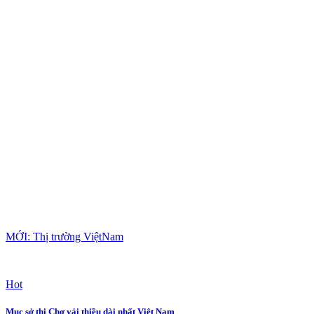
MỚI: Thị trường ViệtNam
Hot
Mục sở thị Chợ vải thiều dài nhất Việt Nam